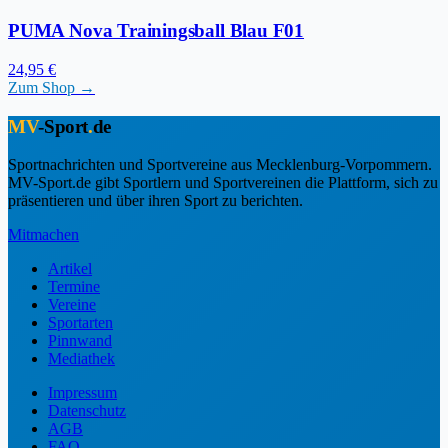
PUMA Nova Trainingsball Blau F01
24,95 €
Zum Shop →
MV
-Sport
.
de
Sportnachrichten und Sportvereine aus Mecklenburg-Vorpommern.
MV-Sport.de gibt Sportlern und Sportvereinen die Plattform, sich zu
präsentieren und über ihren Sport zu berichten.
Mitmachen
Artikel
Termine
Vereine
Sportarten
Pinnwand
Mediathek
Impressum
Datenschutz
AGB
FAQ