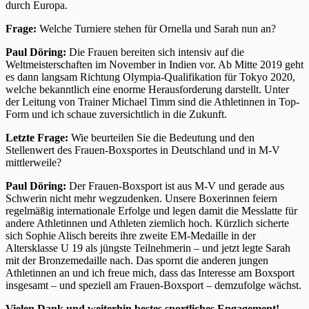
durch Europa.
Frage:
Welche Turniere stehen für Ornella und Sarah nun an?
Paul Döring:
Die Frauen bereiten sich intensiv auf die
Weltmeisterschaften im November in Indien vor. Ab Mitte 2019 geht
es dann langsam Richtung Olympia-Qualifikation für Tokyo 2020,
welche bekanntlich eine enorme Herausforderung darstellt. Unter
der Leitung von Trainer Michael Timm sind die Athletinnen in Top-
Form und ich schaue zuversichtlich in die Zukunft.
Letzte Frage:
Wie beurteilen Sie die Bedeutung und den
Stellenwert des Frauen-Boxsportes in Deutschland und in M-V
mittlerweile?
Paul Döring:
Der Frauen-Boxsport ist aus M-V und gerade aus
Schwerin nicht mehr wegzudenken. Unsere Boxerinnen feiern
regelmäßig internationale Erfolge und legen damit die Messlatte für
andere Athletinnen und Athleten ziemlich hoch. Kürzlich sicherte
sich Sophie Alisch bereits ihre zweite EM-Medaille in der
Altersklasse U 19 als jüngste Teilnehmerin – und jetzt legte Sarah
mit der Bronzemedaille nach. Das spornt die anderen jungen
Athletinnen an und ich freue mich, dass das Interesse am Boxsport
insgesamt – und speziell am Frauen-Boxsport – demzufolge wächst.
Vielen Dank und weiterhin bestes sportliches Engagement!