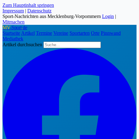
Zum Hauptinhalt springen
Impressum
|
Datenschutz
Sport-Nachrichten aus Mecklenburg-Vorpommern
Login
|
Mitmachen
MV
-Sport
.
de
Startseite
Artikel
Termine
Vereine
Sportarten
Orte
Pinnwand
Mediathek
Artikel durchsuchen