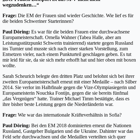
wegzudenken…“
Frage:
Die EM der Frauen sind wieder Geschichte. Wie lief es für
die beiden Schweriner Starterinnen?
Paul Döring:
Es war für die beiden Frauen eine durchwachsene
Europameisterschaft. Ornella Wahner (Tabea Halle, aber am
Leistungsstützpunkt Schwerin trainierend) startete gegen Russland
ins Turnier und musste sich nach einer starken Vorstellung, zum
Entsetzen vieler, nach einem Punkturteil geschlagen geben. Es tut
mir leid für sie, da sie sich mehr erhofft hat und hier oben mit boxen
wollte.
Sarah Scheurich belegte den dritten Platz und belohnt sich bei ihrer
zweiten Europameisterschaft erneut mit einer Medaille – nach Silber
2014. Sie verlor im Halbfinale gegen die Vize-Olympiasiegerin und
Europameisterin Nouchka Fontijn, gegen die sie bereits fünfmal
„das Vergnügen“ hatte. Trainer Michael Timm bestätigte, dass es
ihre bisher beste Leistung gegen die Niederländerin war.
Frage:
Wie war das internationale Kräfteverhältnis in Sofia?
Paul Döring:
Bei den EM 2018 dominierten erneut die Nationen
Russland, Gastgeber Bulgarien und die Ukraine. Dahinter war das
Feld sehr durchwachsen und die Medaillen verteilten sich quer