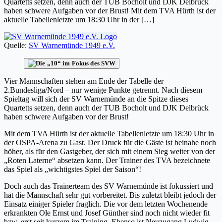
Quartetts setzen, denn auch der TUB Bocholt und DJK Delbrück
haben schwere Aufgaben vor der Brust! Mit dem TVA Hürth ist der
aktuelle Tabellenletzte um 18:30 Uhr in der […]
Quelle:
SV Warnemünde 1949 e.V.
Vier Mannschaften stehen am Ende der Tabelle der
2.Bundesliga/Nord – nur wenige Punkte getrennt. Nach diesem
Spieltag will sich der SV Warnemünde an die Spitze dieses
Quartetts setzen, denn auch der TUB Bocholt und DJK Delbrück
haben schwere Aufgaben vor der Brust!
Mit dem TVA Hürth ist der aktuelle Tabellenletzte um 18:30 Uhr in
der OSPA-Arena zu Gast. Der Druck für die Gäste ist beinahe noch
höher, als für den Gastgeber, der sich mit einem Sieg weiter von der
„Roten Laterne“ absetzen kann. Der Trainer des TVA bezeichnete
das Spiel als „wichtigstes Spiel der Saison“!
Doch auch das Trainerteam des SV Warnemünde ist fokussiert und
hat die Mannschaft sehr gut vorbereitet. Bis zuletzt bleibt jedoch der
Einsatz einiger Spieler fraglich. Die vor dem letzten Wochenende
erkrankten Ole Ernst und Josef Günther sind noch nicht wieder fit
bzw. erst seit kurzem im Training. Ebenso ist Neuzugang Ludwig