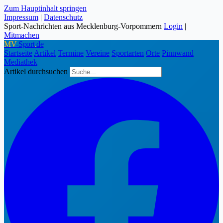
Zum Hauptinhalt springen
Impressum
|
Datenschutz
Sport-Nachrichten aus Mecklenburg-Vorpommern
Login
|
Mitmachen
MV
-Sport
.
de
Startseite
Artikel
Termine
Vereine
Sportarten
Orte
Pinnwand
Mediathek
Artikel durchsuchen