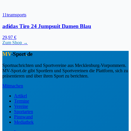
11teamsports
adidas Tiro 24 Jumpsuit Damen Blau
29,97 €
Zum Shop →
MV
-Sport
.
de
Sportnachrichten und Sportvereine aus Mecklenburg-Vorpommern.
MV-Sport.de gibt Sportlern und Sportvereinen die Plattform, sich zu
präsentieren und über ihren Sport zu berichten.
Mitmachen
Artikel
Termine
Vereine
Sportarten
Pinnwand
Mediathek