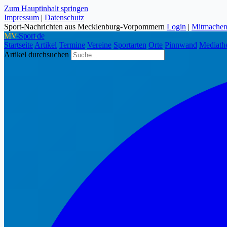
Zum Hauptinhalt springen
Impressum
|
Datenschutz
Sport-Nachrichten aus Mecklenburg-Vorpommern
Login
|
Mitmache
MV
-Sport
.
de
Startseite
Artikel
Termine
Vereine
Sportarten
Orte
Pinnwand
Mediath
Artikel durchsuchen