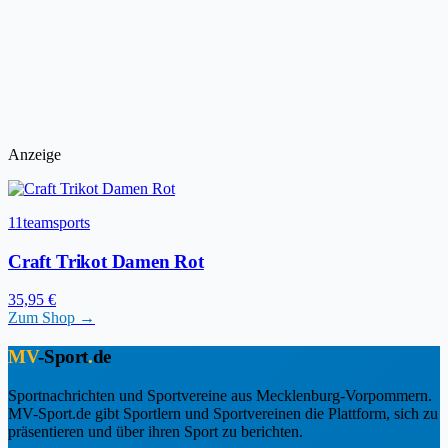
Anzeige
11teamsports
Craft Trikot Damen Rot
35,95 €
Zum Shop →
MV
-Sport
.
de
Sportnachrichten und Sportvereine aus Mecklenburg-Vorpommern.
MV-Sport.de gibt Sportlern und Sportvereinen die Plattform, sich zu
präsentieren und über ihren Sport zu berichten.