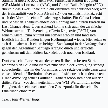
Sammy Halbert (USA), dem WM-Führenden Ashton Boughen
(GB),Mathias Lorenzato (ARG) und Gerard Bailo Pelegrin (SPN)
direkt in das 12-er Finale ein. Sehr erfreulich aus deutscher Sieg war
der Heimauftritt von Nikita Alyani (D), der erstmals mit Platz acht
nach der Vorrunde einen Finaleinzug schaffte. Für Celina Liebmann
und Sebastian Thalheim endete der Renntag mit hinteren Plätzen im
Last-Chance-Heat. Überraschend konnte sich auch der zweifache
Weltmeister und Titelverteidiger Ervin Krajcovic (TSCH) von
seinem Ausfall zum Auftakt nur schwer erholen und fand sich
letztlich im fünf Runden langen Hoffnungslauf wieder. Hier setzte er
sich dann aber nach einem heftigen Zweikampf in der Anfangsphase
gegen den Argentinier Santiago Arangio durch und erreichte
gemeinsam mit dem Briten Jack Bell doch noch den Endlauf.
Dort erwischte Lorenzo aus der ersten Reihe den besten Start,
während sich Bailo und Neaves zunächst in der Verfolgung ständig
abwechselten. Erst in der Vorschlussrunde setzte der Brite dann zum
entscheidenden Überholmanöver an und sicherte sich so den ersten
Grand-Prix-Sieg seiner Laufbahn. Halbert schob sich noch auf den
dritten Platz – vor dem weiterhin in der WM-Wertung führenden
Boughen, der seinerseits noch den Zusatzpunkt für die schnellste
Finalrunde einheimste.
Text: Hans-Werner Ruge