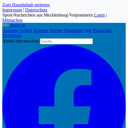
Zum Hauptinhalt springen
Impressum
|
Datenschutz
Sport-Nachrichten aus Mecklenburg-Vorpommern
Login
|
Mitmachen
MV
-Sport
.
de
Startseite
Artikel
Termine
Vereine
Sportarten
Orte
Pinnwand
Mediathek
Artikel durchsuchen