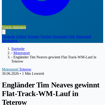
Verein eintragen
Startseite
Artikel
Termine
Vereine
Sportarten
Orte
Pinnwand
Mediathek
Startseite
›
Motorsport
›
Engländer Tim Neaves gewinnt Flat-Track-WM-Lauf in
Teterow
Motorsport
Teterow
30.06.2026
•
1 Min Lesezeit
Engländer Tim Neaves gewinnt
Flat-Track-WM-Lauf in
Teterow