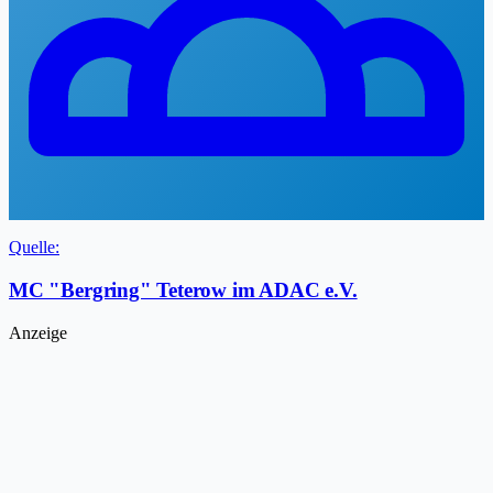
Quelle:
MC "Bergring" Teterow im ADAC e.V.
Anzeige