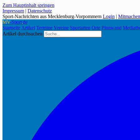
Zum Hauptinhalt springen
Impressum
|
Datenschutz
Sport-Nachrichten aus Mecklenburg-Vorpommern
Login
|
Mitmache
MV
-Sport
.
de
Startseite
Artikel
Termine
Vereine
Sportarten
Orte
Pinnwand
Mediath
Artikel durchsuchen