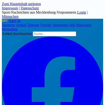
Zum Hauptinhalt springen
Impressum
|
Datenschutz
Sport-Nachrichten aus Mecklenburg-Vorpommern
Login
|
Mitmachen
MV
-Sport
.
de
Startseite
Artikel
Termine
Vereine
Sportarten
Orte
Pinnwand
Mediathek
Artikel durchsuchen