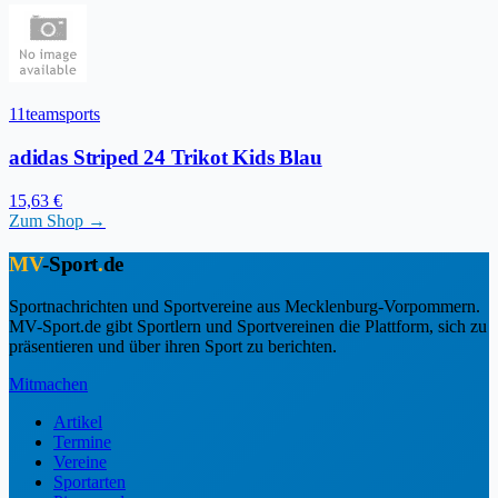
11teamsports
adidas Striped 24 Trikot Kids Blau
15,63 €
Zum Shop →
MV
-Sport
.
de
Sportnachrichten und Sportvereine aus Mecklenburg-Vorpommern.
MV-Sport.de gibt Sportlern und Sportvereinen die Plattform, sich zu
präsentieren und über ihren Sport zu berichten.
Mitmachen
Artikel
Termine
Vereine
Sportarten