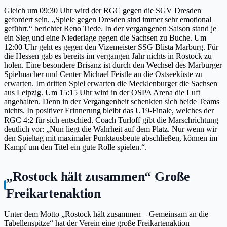
Gleich um 09:30 Uhr wird der RGC gegen die SGV Dresden
gefordert sein. „Spiele gegen Dresden sind immer sehr emotional
geführt.“ berichtet Reno Tiede. In der vergangenen Saison stand je
ein Sieg und eine Niederlage gegen die Sachsen zu Buche. Um
12:00 Uhr geht es gegen den Vizemeister SSG Blista Marburg. Für
die Hessen gab es bereits im vergangen Jahr nichts in Rostock zu
holen. Eine besondere Brisanz ist durch den Wechsel des Marburger
Spielmacher und Center Michael Feistle an die Ostseeküste zu
erwarten. Im dritten Spiel erwarten die Mecklenburger die Sachsen
aus Leipzig. Um 15:15 Uhr wird in der OSPA Arena die Luft
angehalten. Denn in der Vergangenheit schenkten sich beide Teams
nichts. In positiver Erinnerung bleibt das U19-Finale, welches der
RGC 4:2 für sich entschied. Coach Turloff gibt die Marschrichtung
deutlich vor: „Nun liegt die Wahrheit auf dem Platz. Nur wenn wir
den Spieltag mit maximaler Punktausbeute abschließen, können im
Kampf um den Titel ein gute Rolle spielen.“.
„Rostock hält zusammen“ Große
Freikartenaktion
Unter dem Motto „Rostock hält zusammen – Gemeinsam an die
Tabellenspitze“ hat der Verein eine große Freikartenaktion