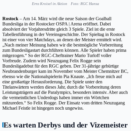
Erns Kroisel in Aktion
Foto: RGC Hansa
Rostock
– Am 14. März wird die neue Saison der Goalball
Bundesliga in der Rostocker OSPA | Arena eröffnet. Dabei
absolviert der Vorjahresdritte gleich 3 Spiele. Ziel ist die erste
Tabellenführung in der Vereinsgeschichte. Der Spieltag in Rostock
ist einer von vier Matchdays, an denen der Meister ermittelt wird.
„Nach meiner Meinung haben wir die bestmögliche Vorbereitung
zum Bundesligastart durchführen können. Alle Spieler haben prima
mitgezogen.“ So der RGC-Cheftrainer Mario Turloff voller
Vorfreude. Zudem wird Neuzugang Felix Rogge sein
Bundesligadebut für den RGC geben. Der 31-jährige gebürtige
Neubrandenburger kam im November vom Meister Chemnitzer BC,
ebenso wie die Nationalspielerin Pia Knaute. „Ich freue mich auf
eine großartige Herausforderung. Die Spiele unter den
Titelanwärtern werden dieses Jahr, durch die Vorbereitung deren
Leistungsträgern auf die Paralympics, besonders intensiv. Aber auch
die vermeintlichen Underdogs haben immer ein Wörtchen
mitzureden.“ So Felix Rogge. Der Einsatz vom dritten Neuzugang
Michael Feistle ist hingegen noch ungewiss.
Es warten Derbys und der Vizemeister