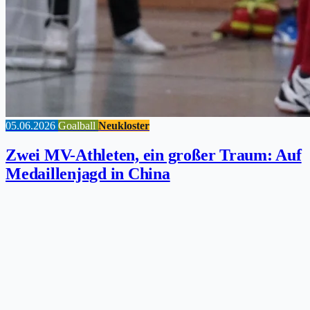
05.06.2026
Goalball
Neukloster
Zwei MV-Athleten, ein großer Traum: Auf
Medaillenjagd in China