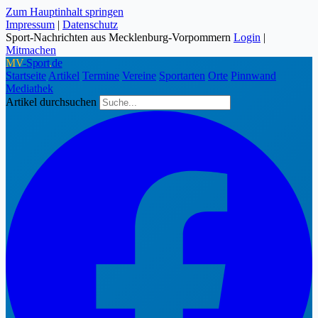
Zum Hauptinhalt springen
Impressum
|
Datenschutz
Sport-Nachrichten aus Mecklenburg-Vorpommern
Login
|
Mitmachen
MV
-Sport
.
de
Startseite
Artikel
Termine
Vereine
Sportarten
Orte
Pinnwand
Mediathek
Artikel durchsuchen