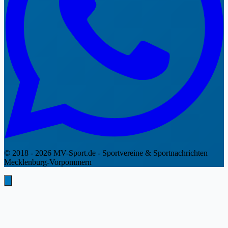
© 2018 - 2026 MV-Sport.de - Sportvereine & Sportnachrichten
Mecklenburg-Vorpommern