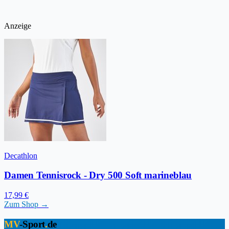
Anzeige
Decathlon
Damen Tennisrock - Dry 500 Soft marineblau
17,99 €
Zum Shop →
MV
-Sport
.
de