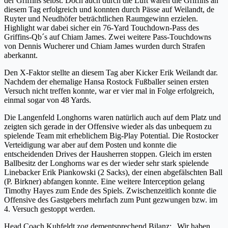
der Griffins selbst. Doch auch durch die Luft waren die Griffins an
diesem Tag erfolgreich und konnten durch Pässe auf Weilandt, de
Ruyter und Neudhöfer beträchtlichen Raumgewinn erzielen.
Highlight war dabei sicher ein 76-Yard Touchdown-Pass des
Griffins-Qb´s auf Chiam James. Zwei weitere Pass-Touchdowns
von Dennis Wucherer und Chiam James wurden durch Strafen
aberkannt.
Den X-Faktor stellte an diesem Tag aber Kicker Erik Weilandt dar.
Nachdem der ehemalige Hansa Rostock Fußballer seinen ersten
Versuch nicht treffen konnte, war er vier mal in Folge erfolgreich,
einmal sogar von 48 Yards.
Die Langenfeld Longhorns waren natürlich auch auf dem Platz und
zeigten sich gerade in der Offensive wieder als das unbequem zu
spielende Team mit erheblichem Big-Play Potential. Die Rostocker
Verteidigung war aber auf dem Posten und konnte die
entscheidenden Drives der Hausherren stoppen. Gleich im ersten
Ballbesitz der Longhorns war es der wieder sehr stark spielende
Linebacker Erik Piankowski (2 Sacks), der einen abgefälschten Ball
(P. Birkner) abfangen konnte. Eine weitere Interception gelang
Timothy Hayes zum Ende des Spiels. Zwischenzeitlich konnte die
Offensive des Gastgebers mehrfach zum Punt gezwungen bzw. im
4. Versuch gestoppt werden.
Head Coach Kuhfeldt zog dementsprechend Bilanz: „Wir haben