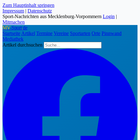
Zum Hauptinhalt springen
Impressum
|
Datenschutz
Sport-Nachrichten aus Mecklenburg-Vorpommern
Login
|
Mitmachen
MV
-Sport
.
de
Startseite
Artikel
Termine
Vereine
Sportarten
Orte
Pinnwand
Mediathek
Artikel durchsuchen