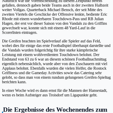
Natürlich war die Vorentscheidung zu diesem Zeitpunkt bereits
gefallen, dennoch gaben beide Teams auch in der zweiten Halbzeit
weiter Vollgas. Quarterback Michael Bensch, der seit Mitte des
zweiten Viertels die Geschicke der Offensive lenkte, bediente Eric
Rhode mit einem wunderbaren Touchdown-Pass und RB Julian
Hagen, der erst vor dieser Saison von den Vandals zu den Griffins
gewechselt war, konnte sich mit einem 48 Yard-Lauf in die
Scorerlisten eintragen.
Die Greifen brachten im Spielverlauf alle Spieler auf das Feld,
wobei dies für einige das erste Footballspiel überhaupt darstellte und
die Vandals wurden folgerichtig für ihre starke kämpferische
Leistung mit einem wohlverdienten Touchdown belohnt. Der
Endstand von 63 zu 6 war an diesem schönen Footballnachmittag
eigentlich nebensächlich, wurde aber von den Zuschauern mit viel
Applaus belohnt. Ebenfalls wurden die vielen Helfer, die Rostock
Griffiness und die Gameday Activities sowie das Catering sehr
gelobt, so dass man von einem rundum gelungenen Greifen-Spieltag
berichten kann.
In einer Woche wird es dann ernst für die Mannen der Hansestadt,
wenn es beim Aufsteiger aus Troisdorf um Ligapunkte geht.
Die Ergebnisse des Wochenendes zum