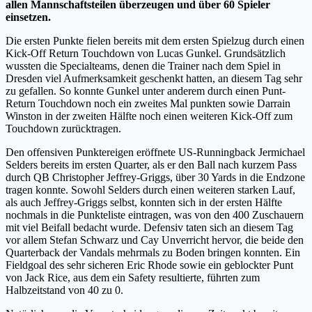
allen Mannschaftsteilen überzeugen und über 60 Spieler
einsetzen.
Die ersten Punkte fielen bereits mit dem ersten Spielzug durch einen
Kick-Off Return Touchdown von Lucas Gunkel. Grundsätzlich
wussten die Specialteams, denen die Trainer nach dem Spiel in
Dresden viel Aufmerksamkeit geschenkt hatten, an diesem Tag sehr
zu gefallen. So konnte Gunkel unter anderem durch einen Punt-
Return Touchdown noch ein zweites Mal punkten sowie Darrain
Winston in der zweiten Hälfte noch einen weiteren Kick-Off zum
Touchdown zurücktragen.
Den offensiven Punktereigen eröffnete US-Runningback Jermichael
Selders bereits im ersten Quarter, als er den Ball nach kurzem Pass
durch QB Christopher Jeffrey-Griggs, über 30 Yards in die Endzone
tragen konnte. Sowohl Selders durch einen weiteren starken Lauf,
als auch Jeffrey-Griggs selbst, konnten sich in der ersten Hälfte
nochmals in die Punkteliste eintragen, was von den 400 Zuschauern
mit viel Beifall bedacht wurde. Defensiv taten sich an diesem Tag
vor allem Stefan Schwarz und Cay Unverricht hervor, die beide den
Quarterback der Vandals mehrmals zu Boden bringen konnten. Ein
Fieldgoal des sehr sicheren Eric Rhode sowie ein geblockter Punt
von Jack Rice, aus dem ein Safety resultierte, führten zum
Halbzeitstand von 40 zu 0.