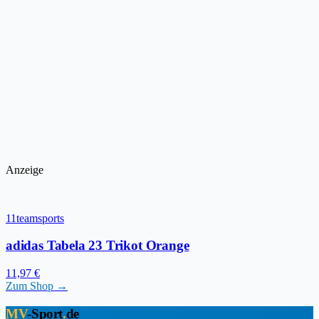
Anzeige
11teamsports
adidas Tabela 23 Trikot Orange
11,97 €
Zum Shop →
MV
-Sport
.
de