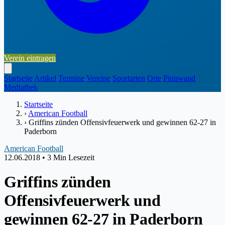
Verein eintragen
Startseite
Artikel
Termine
Vereine
Sportarten
Orte
Pinnwand
Mediathek
Startseite
›
American Football
›
Griffins zünden Offensivfeuerwerk und gewinnen 62-27 in
Paderborn
American Football
12.06.2018
•
3 Min Lesezeit
Griffins zünden
Offensivfeuerwerk und
gewinnen 62-27 in Paderborn