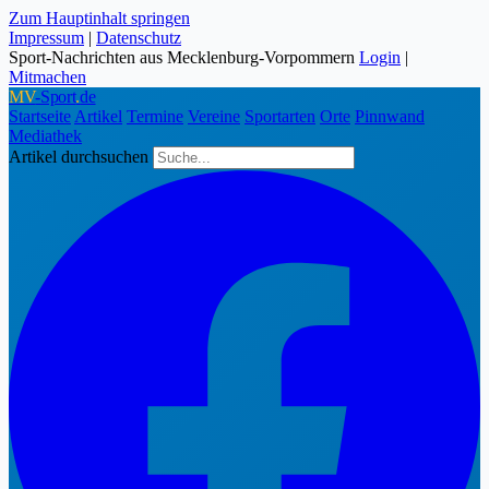
Zum Hauptinhalt springen
Impressum
|
Datenschutz
Sport-Nachrichten aus Mecklenburg-Vorpommern
Login
|
Mitmachen
MV
-Sport
.
de
Startseite
Artikel
Termine
Vereine
Sportarten
Orte
Pinnwand
Mediathek
Artikel durchsuchen