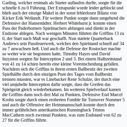
Garling, welcher erstmals als Starter auflaufen durfte, sorgte für die
schnelle 6 zu 0 Führung. Der Extrapunkt wurde leider geblockt und
blieb auch der einzige Makel in der sonst fehlerlosen Bilanz von
Kicker Erik Weilandt. Für weitere Punkte sorgte dann umgehend die
Defensive der Hansestädter. Herbert Whitehurst jr. konnte einen
Pass der Paderborners Spielmachers abfangen und direkt in der
Endzone ablegen. Nach wenigen Minuten führten die Griffins 13 zu
0, der Start nach Maß war geschafft. Nun startete Quarterback
Andrews sein Passfeuerwerk, welches den Spielstand schnell auf 34
zu 7 anwachsen ließ. Und auch die Defense der Rostocker machte
so weiter wie sie begonnen hatte, Timothy Hayes und David
Inzynion sorgten für Interception 2 und 3. Bei einem Halbzeitstand
von 41 zu 14 schien bereits eine kleine Vorentscheidung gefallen.
Nachdem sich die Griffins in ihrem ersten Ballbesitz der zweiten
Spielhälfte durch den einzigen Punt des Tages vom Ballbesitz
trennen mussten, war es Linebacker Rene Schulze, der durch eine
viel umjubelte Interception dafür sorgte, dass die Greifen das
Spielgerät gleich wiederbekamen. Im weiteren Spielverlauf kamen
die Griffins dann noch drei Mal zu Punkten, Defensive End Marcel
Krohn sorgte durch einen eroberten Fumble für Turnover Nummer 5
und auch die Offensive der Heimmannschaft konnte durch den
immer gefährlichen amerikanischen Runningback Triston
MacCathern noch zweimal Punkten, was zum Endstand von 62 zu
27 für die Griffins führte.