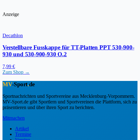
Anzeige
Decathlon
Verstellbare Fusskappe für TT-Platten PPT 530-900-
930 und 530-900-930 O.2
7,99 €
Zum Shop →
MV
-Sport
.
de
Sportnachrichten und Sportvereine aus Mecklenburg-Vorpommern.
MV-Sport.de gibt Sportlern und Sportvereinen die Plattform, sich zu
präsentieren und über ihren Sport zu berichten.
Mitmachen
Artikel
Termine
Vereine