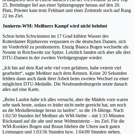
25. Breinlinger lief aus einer Spitzengruppe heraus auf den 20.
Platz, Priester kam trotz Fehlstart und einer Zeitstrafe noch auf Rang
22 ins Ziel.
Junioren-WM: Meißners Kampf wird nicht belohnt
Schon beim Schwimmen im 17 Grad kühlen Wasser des
Rotterdamer Rijnhavens verpassten es die deutschen Damen, sich
im Vorderfeld zu positionieren. Einzig Bianca Bogen wechselte als
Neunte in Reichweite zur Spitze. Letztlich fanden sich aber alle drei
DTU-Damen in der zweiten Verfolgergruppe wieder.
„Ich bin auf dem Rad sehr viel vorn gefahren, habe extrem viel
gearbeitet“, sagte Meißner nach dem Rennen. Keine 20 Sekunden
fehlten dann auch dank ihrer Arbeit beim zweiten Wechsel zu einer
möglichen DTU-Medaille. Die Neubrandenburgerin setzte danach
alles auf eine Karte.
„Beim Laufen habe ich alles versucht, aber die Mädels vorn waren
sehr stark heute, sodass es leider nicht mehr gereicht hat, um noch
an die Medaillenränge heran zu laufen“, so die 19-Jährige. Nach
1:02:50 Stunden lief Meißner als WM-Siebte – mit 1:33 Minuten
Rückstand auf die alte und neue Weltmeisterin – ins Ziel. Für die
WM-Rookies Bogen und Braun blieben die Uhren nach guten
Leistungen und 1:03:56 Stunden bzw. 1:04:09 Stunden stehen.