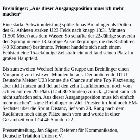
Breinlinger: „Aus dieser Ausgangsposition muss ich mehr
machen“
Eine starke Schwimmleistung spülte Jonas Breinlinger als Dritten
des 61 Athleten starken U23-Felds nach knapp 18:31 Minuten
(1.500 Meter) aus dem Wasser. So schaffte der 22-Jährige souverän
den Sprung in eine 13-köpfige Ausreißergruppe, die das Radfahren
(40 Kilometer) bestimmte. Priester handelte sich nach einem
Fehlstart eine 15-sekündige Zeitstrafe ein und fand seinen Platz im
großen Hauptfeld.
Bis zum zweiten Wechsel fuhr die Gruppe um Breinlinger einen
Vorsprung von fast zwei Minuten heraus. Der amtierende DTU
Deutsche Meister U23 konnte die Chance auf eine Top-Platzierung
aber nicht nutzen und fiel auf den zehn Laufkilometern noch vom
achten auf den 20. Platz (1:54:30 Stunden) zurück. „Damit kann ich
nicht zufrieden sein. Aus dieser Ausgangsposition muss ich einfach
mehr machen“, sagte Breinlinger im Ziel. Priester, im Juni noch EM-
Sechster über die Sprint-Distanz, lief vom 28. Rang nach dem
Radfahren noch einige Plätze nach vorn und wurde in einer
Gesamtzeit von 1:54:46 Stunden 22..
Pressemitteilung, Jan Sägert, Referent für Kommunikation,
Deutsche Triathlon Union e.V.