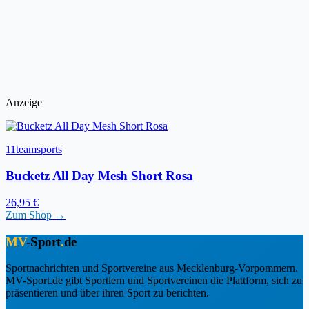
Anzeige
11teamsports
Bucketz All Day Mesh Short Rosa
26,95 €
Zum Shop →
MV
-Sport
.
de
Sportnachrichten und Sportvereine aus Mecklenburg-Vorpommern.
MV-Sport.de gibt Sportlern und Sportvereinen die Plattform, sich zu
präsentieren und über ihren Sport zu berichten.