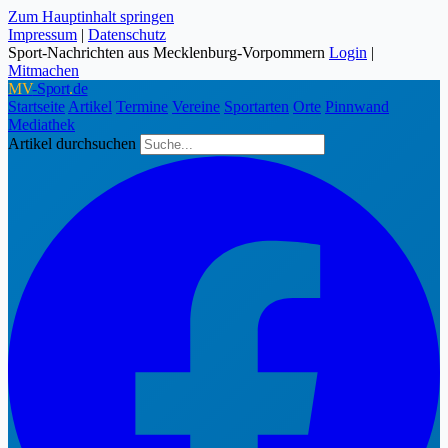
Zum Hauptinhalt springen
Impressum
|
Datenschutz
Sport-Nachrichten aus Mecklenburg-Vorpommern
Login
|
Mitmachen
MV
-Sport
.
de
Startseite
Artikel
Termine
Vereine
Sportarten
Orte
Pinnwand
Mediathek
Artikel durchsuchen