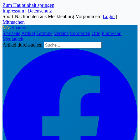
Zum Hauptinhalt springen
Impressum
|
Datenschutz
Sport-Nachrichten aus Mecklenburg-Vorpommern
Login
|
Mitmachen
MV
-Sport
.
de
Startseite
Artikel
Termine
Vereine
Sportarten
Orte
Pinnwand
Mediathek
Artikel durchsuchen