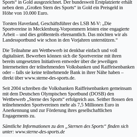
Sports“ in Gold ausgezeichnet. Der bundesweit Erstplatzierte erhält
neben dem „Großen Stern des Sports“ in Gold ein Preisgeld in
Höhe von 10.000 Euro.
Torsten Haverland, Geschäftsführer des LSB M-V: „Die
Sportvereine in Mecklenburg-Vorpommern leisten eine engagierte
Arbeit – und dies größtenteils ehrenamtlich. Das möchten wir als
Landessportbund wie schon in den Vorjahren unterstützen.“
Die Teilnahme am Wettbewerb ist denkbar einfach und voll
digitalisiert. Bewerben können sich die Sportvereine mit ihren
bereits umgesetzten Initiativen entweder über die jeweiligen
Internetseiten der teilnehmenden Volksbanken und Raiffeisenbanken
oder – falls sie keine teilnehmende Bank in ihrer Nähe haben –
direkt über www.sterne-des-sports.de.
Seit 2004 schreiben die Volksbanken Raiffeisenbanken gemeinsam
mit dem Deutschen Olympischen Sportbund (DOSB) den
Wettbewerb „Sterne des Sports“ erfolgreich aus. Seither flossen den
teilnehmenden Sportvereinen mehr als 7,5 Millionen Euro in
Anerkennung und zur Förderung ihres gesellschaftlichen
Engagements zu.
Sämtliche Informationen zu den „Sternen des Sports“ finden sich
unter: www.sterne-des-sports.de