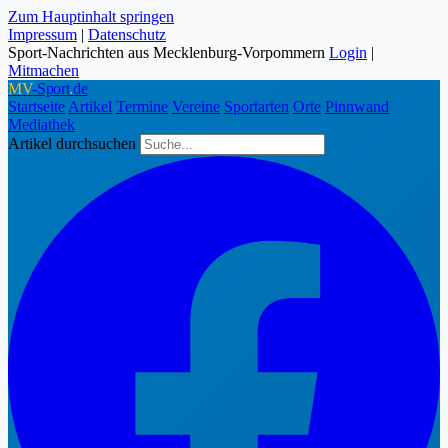
Zum Hauptinhalt springen
Impressum
|
Datenschutz
Sport-Nachrichten aus Mecklenburg-Vorpommern
Login
|
Mitmachen
MV
-Sport
.
de
Startseite
Artikel
Termine
Vereine
Sportarten
Orte
Pinnwand
Mediathek
Artikel durchsuchen