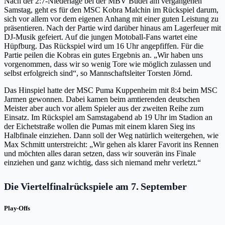
Nach der 2:7-Niederlage bei der MBV Budel am vergangenen
Samstag, geht es für den MSC Kobra Malchin im Rückspiel darum,
sich vor allem vor dem eigenen Anhang mit einer guten Leistung zu
präsentieren. Nach der Partie wird darüber hinaus am Lagerfeuer mit
DJ-Musik gefeiert. Auf die jungen Motoball-Fans wartet eine
Hüpfburg. Das Rückspiel wird um 16 Uhr angepfiffen. Für die
Partie peilen die Kobras ein gutes Ergebnis an. „Wir haben uns
vorgenommen, dass wir so wenig Tore wie möglich zulassen und
selbst erfolgreich sind“, so Mannschaftsleiter Torsten Jörnd.
Das Hinspiel hatte der MSC Puma Kuppenheim mit 8:4 beim MSC
Jarmen gewonnen. Dabei kamen beim amtierenden deutschen
Meister aber auch vor allem Spieler aus der zweiten Reihe zum
Einsatz. Im Rückspiel am Samstagabend ab 19 Uhr im Stadion an
der Eichetstraße wollen die Pumas mit einem klaren Sieg ins
Halbfinale einziehen. Dann soll der Weg natürlich weitergehen, wie
Max Schmitt unterstreicht: „Wir gehen als klarer Favorit ins Rennen
und möchten alles daran setzen, dass wir souverän ins Finale
einziehen und ganz wichtig, dass sich niemand mehr verletzt.“
Die Viertelfinalrückspiele am 7. September
Play-Offs