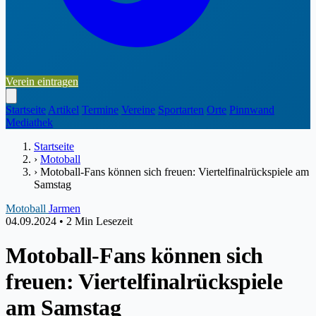
Verein eintragen
Startseite
Artikel
Termine
Vereine
Sportarten
Orte
Pinnwand
Mediathek
Startseite
›
Motoball
›
Motoball-Fans können sich freuen: Viertelfinalrückspiele am
Samstag
Motoball
Jarmen
04.09.2024
•
2 Min Lesezeit
Motoball-Fans können sich
freuen: Viertelfinalrückspiele
am Samstag