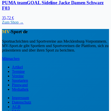
PUMA teamGOAL Sideline Jacke Damen Schwarz
F03
35,72 €
Zum Shop →
MV
-Sport
.
de
Sportnachrichten und Sportvereine aus Mecklenburg-Vorpommern.
MV-Sport.de gibt Sportlern und Sportvereinen die Plattform, sich zu
präsentieren und über ihren Sport zu berichten.
Mitmachen
Artikel
Termine
Vereine
Sportarten
Pinnwand
Mediathek
Impressum
Datenschutz
AGB