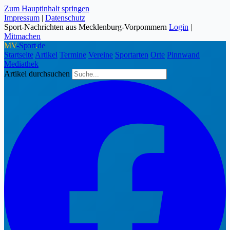
Zum Hauptinhalt springen
Impressum
|
Datenschutz
Sport-Nachrichten aus Mecklenburg-Vorpommern
Login
|
Mitmachen
MV
-Sport
.
de
Startseite
Artikel
Termine
Vereine
Sportarten
Orte
Pinnwand
Mediathek
Artikel durchsuchen