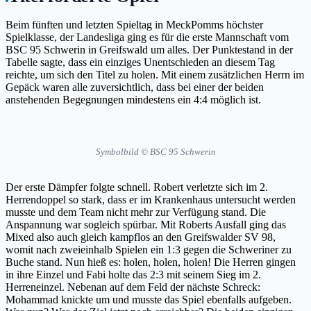
Beim fünften und letzten Spieltag in MeckPomms höchster
Spielklasse, der Landesliga ging es für die erste Mannschaft vom
BSC 95 Schwerin in Greifswald um alles. Der Punktestand in der
Tabelle sagte, dass ein einziges Unentschieden an diesem Tag
reichte, um sich den Titel zu holen. Mit einem zusätzlichen Herrn im
Gepäck waren alle zuversichtlich, dass bei einer der beiden
anstehenden Begegnungen mindestens ein 4:4 möglich ist.
Symbolbild © BSC 95 Schwerin
Der erste Dämpfer folgte schnell. Robert verletzte sich im 2.
Herrendoppel so stark, dass er im Krankenhaus untersucht werden
musste und dem Team nicht mehr zur Verfügung stand. Die
Anspannung war sogleich spürbar. Mit Roberts Ausfall ging das
Mixed also auch gleich kampflos an den Greifswalder SV 98,
womit nach zweieinhalb Spielen ein 1:3 gegen die Schweriner zu
Buche stand. Nun hieß es: holen, holen, holen! Die Herren gingen
in ihre Einzel und Fabi holte das 2:3 mit seinem Sieg im 2.
Herreneinzel. Nebenan auf dem Feld der nächste Schreck:
Mohammad knickte um und musste das Spiel ebenfalls aufgeben.