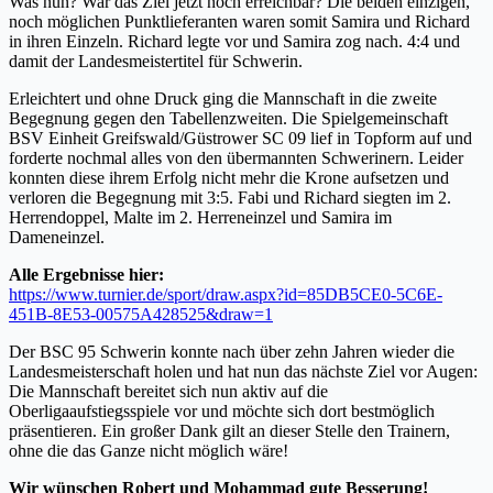
Was nun? War das Ziel jetzt noch erreichbar? Die beiden einzigen,
noch möglichen Punktlieferanten waren somit Samira und Richard
in ihren Einzeln. Richard legte vor und Samira zog nach. 4:4 und
damit der Landesmeistertitel für Schwerin.
Erleichtert und ohne Druck ging die Mannschaft in die zweite
Begegnung gegen den Tabellenzweiten. Die Spielgemeinschaft
BSV Einheit Greifswald/Güstrower SC 09 lief in Topform auf und
forderte nochmal alles von den übermannten Schwerinern. Leider
konnten diese ihrem Erfolg nicht mehr die Krone aufsetzen und
verloren die Begegnung mit 3:5. Fabi und Richard siegten im 2.
Herrendoppel, Malte im 2. Herreneinzel und Samira im
Dameneinzel.
Alle Ergebnisse hier:
https://www.turnier.de/sport/draw.aspx?id=85DB5CE0-5C6E-
451B-8E53-00575A428525&draw=1
Der BSC 95 Schwerin konnte nach über zehn Jahren wieder die
Landesmeisterschaft holen und hat nun das nächste Ziel vor Augen:
Die Mannschaft bereitet sich nun aktiv auf die
Oberligaaufstiegsspiele vor und möchte sich dort bestmöglich
präsentieren. Ein großer Dank gilt an dieser Stelle den Trainern,
ohne die das Ganze nicht möglich wäre!
Wir wünschen Robert und Mohammad gute Besserung!