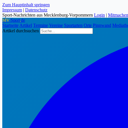
Zum Hauptinhalt springen
Impressum
|
Datenschutz
Sport-Nachrichten aus Mecklenburg-Vorpommern
Login
|
Mitmache
MV
-Sport
.
de
Startseite
Artikel
Termine
Vereine
Sportarten
Orte
Pinnwand
Mediath
Artikel durchsuchen