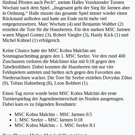
fünfmal Pfosten auch Pech“, meinte Halles Vorsitzender Torsten
Wochatz nach dem Spiel. „Insgesamt geht der Sieg für Jarmen aber
in Ordnung.“ Halle musste das gesamte Spiel immer wieder einen
Rückstand aufholen und hatte am Ende nicht mehr viel
entgegenzusetzen. Marc Wochatz (4) und Benjamin Walther (2)
erzielten die Tore für die Hausherren. Für den starken MSC Jarmen
waren Miguel Gomez (3), Robert Vaegler (3), Hardy Kick (1) und
Michel Kühnel (1) erfolgreich.
Keine Chance hatte der MSC Kobra Malchin am
Sonntagnachmittag gegen den 1. MSC Seelze. Vor den rund 400
Zuschauern verloren die Malchiner klar mit 0:18 gegen den
Tabellenführer. Dabei konnten die Hausherren mit nur vier
Feldspielern antreten und hielten sich gegen den Favoriten aus
Niedersachsen wacker. Die Tore für Seelze erzielten Dovydas Zilius
(9), Tobias Hahneberg (8), Leon Bobbert (1).
Einen Tag zuvor wurde beim MSC Kobra Malchin der erste
Turnierspieltag der Jugendmeisterschaft im Norden ausgetragen.
Dabei kam es zu folgenden Resultaten:
MSC Kobra Malchin – MSC Jarmen 0:5
1. MSC Seelze – MSC Jarmen 0:18
MSC Kobra Malchin – 1. MSC Seelze 8:1