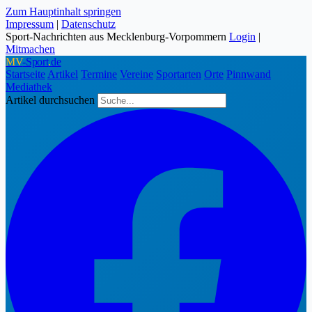
Zum Hauptinhalt springen
Impressum
|
Datenschutz
Sport-Nachrichten aus Mecklenburg-Vorpommern
Login
|
Mitmachen
MV
-Sport
.
de
Startseite
Artikel
Termine
Vereine
Sportarten
Orte
Pinnwand
Mediathek
Artikel durchsuchen