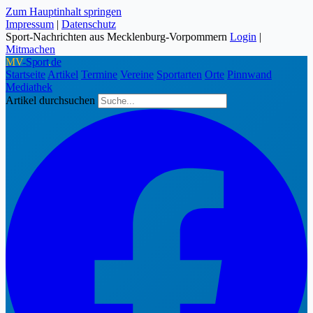
Zum Hauptinhalt springen
Impressum
|
Datenschutz
Sport-Nachrichten aus Mecklenburg-Vorpommern
Login
|
Mitmachen
MV
-Sport
.
de
Startseite
Artikel
Termine
Vereine
Sportarten
Orte
Pinnwand
Mediathek
Artikel durchsuchen