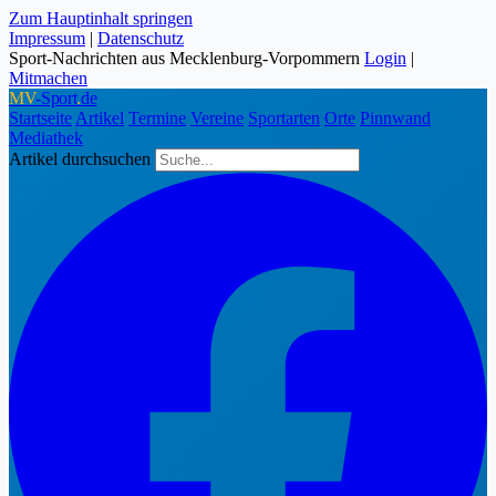
Zum Hauptinhalt springen
Impressum
|
Datenschutz
Sport-Nachrichten aus Mecklenburg-Vorpommern
Login
|
Mitmachen
MV
-Sport
.
de
Startseite
Artikel
Termine
Vereine
Sportarten
Orte
Pinnwand
Mediathek
Artikel durchsuchen