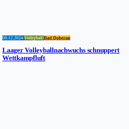
09.12.2024
Volleyball
Bad Doberan
Laager Volleyballnachwuchs schnuppert
Wettkampfluft