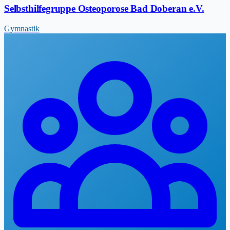
Selbsthilfegruppe Osteoporose Bad Doberan e.V.
Gymnastik