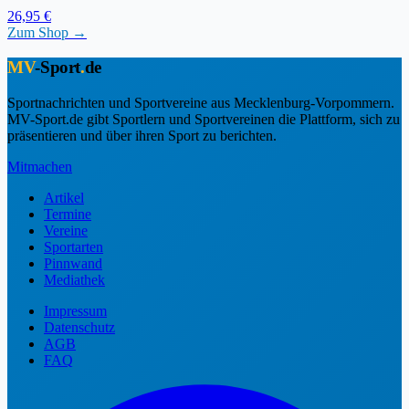
26,95 €
Zum Shop →
MV
-Sport
.
de
Sportnachrichten und Sportvereine aus Mecklenburg-Vorpommern.
MV-Sport.de gibt Sportlern und Sportvereinen die Plattform, sich zu
präsentieren und über ihren Sport zu berichten.
Mitmachen
Artikel
Termine
Vereine
Sportarten
Pinnwand
Mediathek
Impressum
Datenschutz
AGB
FAQ