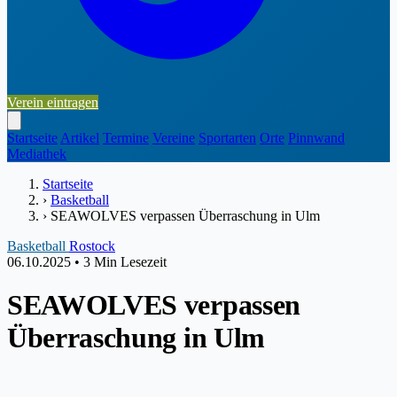
Verein eintragen
Startseite
Artikel
Termine
Vereine
Sportarten
Orte
Pinnwand
Mediathek
Startseite
›
Basketball
›
SEAWOLVES verpassen Überraschung in Ulm
Basketball
Rostock
06.10.2025
•
3 Min Lesezeit
SEAWOLVES verpassen
Überraschung in Ulm