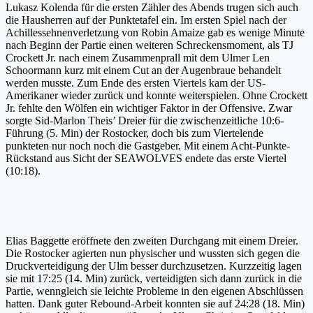
Lukasz Kolenda für die ersten Zähler des Abends trugen sich auch
die Hausherren auf der Punktetafel ein. Im ersten Spiel nach der
Achillessehnenverletzung von Robin Amaize gab es wenige Minute
nach Beginn der Partie einen weiteren Schreckensmoment, als TJ
Crockett Jr. nach einem Zusammenprall mit dem Ulmer Len
Schoormann kurz mit einem Cut an der Augenbraue behandelt
werden musste. Zum Ende des ersten Viertels kam der US-
Amerikaner wieder zurück und konnte weiterspielen. Ohne Crockett
Jr. fehlte den Wölfen ein wichtiger Faktor in der Offensive. Zwar
sorgte Sid-Marlon Theis’ Dreier für die zwischenzeitliche 10:6-
Führung (5. Min) der Rostocker, doch bis zum Viertelende
punkteten nur noch noch die Gastgeber. Mit einem Acht-Punkte-
Rückstand aus Sicht der SEAWOLVES endete das erste Viertel
(10:18).
Elias Baggette eröffnete den zweiten Durchgang mit einem Dreier.
Die Rostocker agierten nun physischer und wussten sich gegen die
Druckverteidigung der Ulm besser durchzusetzen. Kurzzeitig lagen
sie mit 17:25 (14. Min) zurück, verteidigten sich dann zurück in die
Partie, wenngleich sie leichte Probleme in den eigenen Abschlüssen
hatten. Dank guter Rebound-Arbeit konnten sie auf 24:28 (18. Min)