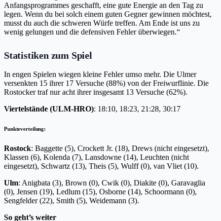
Anfangsprogrammes geschafft, eine gute Energie an den Tag zu
legen. Wenn du bei solch einem guten Gegner gewinnen möchtest,
musst du auch die schweren Würfe treffen. Am Ende ist uns zu
wenig gelungen und die defensiven Fehler überwiegen.“
Statistiken zum Spiel
In engen Spielen wiegen kleine Fehler umso mehr. Die Ulmer
versenkten 15 ihrer 17 Versuche (88%) von der Freiwurflinie. Die
Rostocker traf nur acht ihrer insgesamt 13 Versuche (62%).
Viertelstände (ULM-HRO)
: 18:10, 18:23, 21:28, 30:17
Punkteverteilung:
Rostock
: Baggette (5), Crockett Jr. (18), Drews (nicht eingesetzt),
Klassen (6), Kolenda (7), Lansdowne (14), Leuchten (nicht
eingesetzt), Schwartz (13), Theis (5), Wulff (0), van Vliet (10).
Ulm
: Anigbata (3), Brown (0), Cwik (0), Diakite (0), Garavaglia
(0), Jensen (19), Ledlum (15), Osborne (14), Schoormann (0),
Sengfelder (22), Smith (5), Weidemann (3).
So geht’s weiter