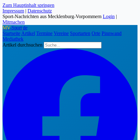
Zum Hauptinhalt springen
Impressum
|
Datenschutz
Sport-Nachrichten aus Mecklenburg-Vorpommern
Login
|
Mitmachen
MV
-Sport
.
de
Startseite
Artikel
Termine
Vereine
Sportarten
Orte
Pinnwand
Mediathek
Artikel durchsuchen