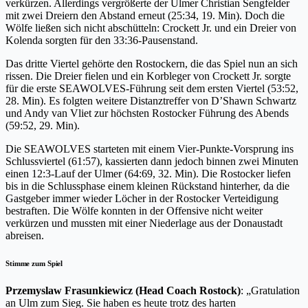
verkürzen. Allerdings vergrößerte der Ulmer Christian Sengfelder
mit zwei Dreiern den Abstand erneut (25:34, 19. Min). Doch die
Wölfe ließen sich nicht abschütteln: Crockett Jr. und ein Dreier von
Kolenda sorgten für den 33:36-Pausenstand.
Das dritte Viertel gehörte den Rostockern, die das Spiel nun an sich
rissen. Die Dreier fielen und ein Korbleger von Crockett Jr. sorgte
für die erste SEAWOLVES-Führung seit dem ersten Viertel (53:52,
28. Min). Es folgten weitere Distanztreffer von D’Shawn Schwartz
und Andy van Vliet zur höchsten Rostocker Führung des Abends
(59:52, 29. Min).
Die SEAWOLVES starteten mit einem Vier-Punkte-Vorsprung ins
Schlussviertel (61:57), kassierten dann jedoch binnen zwei Minuten
einen 12:3-Lauf der Ulmer (64:69, 32. Min). Die Rostocker liefen
bis in die Schlussphase einem kleinen Rückstand hinterher, da die
Gastgeber immer wieder Löcher in der Rostocker Verteidigung
bestraften. Die Wölfe konnten in der Offensive nicht weiter
verkürzen und mussten mit einer Niederlage aus der Donaustadt
abreisen.
Stimme zum Spiel
Przemyslaw Frasunkiewicz (Head Coach Rostock)
: „Gratulation
an Ulm zum Sieg. Sie haben es heute trotz des harten