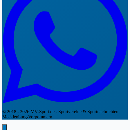
© 2018 - 2026 MV-Sport.de - Sportvereine & Sportnachrichten
Mecklenburg-Vorpommern