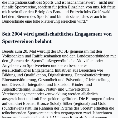
die Integrationskraft des Sports und ist nachahmenswert – nicht nur
für alle Sportvereine, sondern für jeden Einzelnen von uns. Ich freue
mich sehr über den Erfolg des Box- und Freizeitclubs Greifswald
bei den ‚Sternen des Sports‘ und bin mir sicher, dass er auch im
Bundesfinale eine tolle Platzierung erreichen wird.“
Seit 2004 wird gesellschaftliches Engagement von
Sportvereinen belohnt
Bereits zum 20. Mal würdigt der DOSB gemeinsam mit den
Volksbanken und Raiffeisenbanken und den Landessportbünden mit
den „Sternen des Sports“ außergewöhnliche Aktivitäten oder
Angebote von Sportvereinen und deren besonderes
gesellschaftliches Engagement. Initiativen aus Bereichen wie
Bildung und Qualifikation, Digitalisierung, Demokratieförderung,
Ehrenamtsförderung, Gesundheit und Prävention, Gleichstellung
und Diversität, Integration und Inklusion, Kinder- und
Jugendförderung, Klima-, Natur- und Umweltschutz,
Vereinsmanagement oder -entwicklung werden alljährlich
ausgezeichnet und mit Preisgeldern gefördert. Die Ehrungen finden
auf den drei Ebenen Bronze (lokal), Silber (regional) und Gold
(bundesweit) statt. Im Rahmen der „Sterne des Sports“ erhielten die
teilnehmenden Sportvereine in den vergangenen zwei Jahrzehnten
insgesamt bereits mehr als 8,5 Millionen Euro als Anerkennung