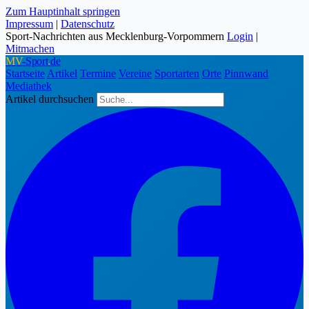
Zum Hauptinhalt springen
Impressum
|
Datenschutz
Sport-Nachrichten aus Mecklenburg-Vorpommern
Login
|
Mitmachen
MV
-Sport
.
de
Startseite
Artikel
Termine
Vereine
Sportarten
Orte
Pinnwand
Mediathek
Artikel durchsuchen