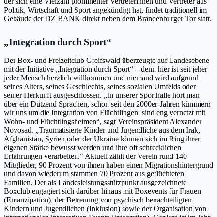
der sich eine Vielzahl prominenter Vertreterinnen und Vertreter aus
Politik, Wirtschaft und Sport angekündigt hat, findet traditionell im
Gebäude der DZ BANK direkt neben dem Brandenburger Tor statt.
„Integration durch Sport“
Der Box- und Freizeitclub Greifswald überzeugte auf Landesebene
mit der Initiative „Integration durch Sport“ – denn hier ist seit jeher
jeder Mensch herzlich willkommen und niemand wird aufgrund
seines Alters, seines Geschlechts, seines sozialen Umfelds oder
seiner Herkunft ausgeschlossen. „In unserer Sporthalle hört man
über ein Dutzend Sprachen, schon seit den 2000er-Jahren kümmern
wir uns um die Integration von Flüchtlingen, sind eng vernetzt mit
Wohn- und Flüchtlingsheimen“, sagt Vereinspräsident Alexander
Novosad. „Traumatisierte Kinder und Jugendliche aus dem Irak,
Afghanistan, Syrien oder der Ukraine können sich im Ring ihrer
eigenen Stärke bewusst werden und ihre oft schrecklichen
Erfahrungen verarbeiten.“ Aktuell zählt der Verein rund 140
Mitglieder, 90 Prozent von ihnen haben einen Migrationshintergrund
und davon wiederum stammen 70 Prozent aus geflüchteten
Familien. Der als Landesleistungsstützpunkt ausgezeichnete
Boxclub engagiert sich darüber hinaus mit Boxevents für Frauen
(Emanzipation), der Betreuung von psychisch benachteiligten
Kindern und Jugendlichen (Inklusion) sowie der Organisation von