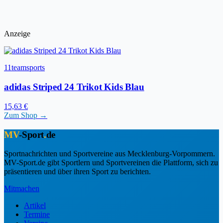
Anzeige
11teamsports
adidas Striped 24 Trikot Kids Blau
15,63 €
Zum Shop →
MV
-Sport
.
de
Sportnachrichten und Sportvereine aus Mecklenburg-Vorpommern.
MV-Sport.de gibt Sportlern und Sportvereinen die Plattform, sich zu
präsentieren und über ihren Sport zu berichten.
Mitmachen
Artikel
Termine