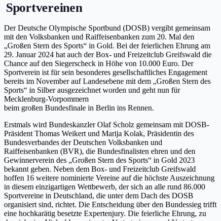
Sportvereinen
Der Deutsche Olympische Sportbund (DOSB) vergibt gemeinsam
mit den Volksbanken und Raiffeisenbanken zum 20. Mal den
„Großen Stern des Sports“ in Gold. Bei der feierlichen Ehrung am
29. Januar 2024 hat auch der Box- und Freizeitclub Greifswald die
Chance auf den Siegerscheck in Höhe von 10.000 Euro. Der
Sportverein ist für sein besonderes gesellschaftliches Engagement
bereits im November auf Landesebene mit dem „Großen Stern des
Sports“ in Silber ausgezeichnet worden und geht nun für
Mecklenburg-Vorpommern
beim großen Bundesfinale in Berlin ins Rennen.
Erstmals wird Bundeskanzler Olaf Scholz gemeinsam mit DOSB-
Präsident Thomas Weikert und Marija Kolak, Präsidentin des
Bundesverbandes der Deutschen Volksbanken und
Raiffeisenbanken (BVR), die Bundesfinalisten ehren und den
Gewinnerverein des „Großen Stern des Sports“ in Gold 2023
bekannt geben. Neben dem Box- und Freizeitclub Greifswald
hoffen 16 weitere nominierte Vereine auf die höchste Auszeichnung
in diesem einzigartigen Wettbewerb, der sich an alle rund 86.000
Sportvereine in Deutschland, die unter dem Dach des DOSB
organisiert sind, richtet. Die Entscheidung über den Bundessieg trifft
eine hochkarätig besetzte Expertenjury. Die feierliche Ehrung, zu