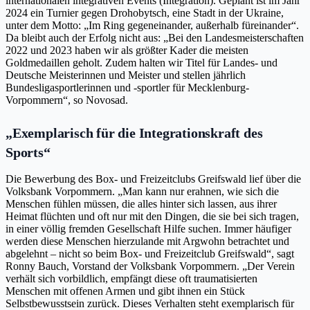
internationalen integrativen Events (Integration). Geplant ist im Jahr
2024 ein Turnier gegen Drohobytsch, eine Stadt in der Ukraine,
unter dem Motto: „Im Ring gegeneinander, außerhalb füreinander“.
Da bleibt auch der Erfolg nicht aus: „Bei den Landesmeisterschaften
2022 und 2023 haben wir als größter Kader die meisten
Goldmedaillen geholt. Zudem halten wir Titel für Landes- und
Deutsche Meisterinnen und Meister und stellen jährlich
Bundesligasportlerinnen und -sportler für Mecklenburg-
Vorpommern“, so Novosad.
„Exemplarisch für die Integrationskraft des
Sports“
Die Bewerbung des Box- und Freizeitclubs Greifswald lief über die
Volksbank Vorpommern. „Man kann nur erahnen, wie sich die
Menschen fühlen müssen, die alles hinter sich lassen, aus ihrer
Heimat flüchten und oft nur mit den Dingen, die sie bei sich tragen,
in einer völlig fremden Gesellschaft Hilfe suchen. Immer häufiger
werden diese Menschen hierzulande mit Argwohn betrachtet und
abgelehnt – nicht so beim Box- und Freizeitclub Greifswald“, sagt
Ronny Bauch, Vorstand der Volksbank Vorpommern. „Der Verein
verhält sich vorbildlich, empfängt diese oft traumatisierten
Menschen mit offenen Armen und gibt ihnen ein Stück
Selbstbewusstsein zurück. Dieses Verhalten steht exemplarisch für