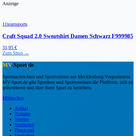
Anzeige
11teamsports
Craft Squad 2.0 Sweatshirt Damen Schwarz F999985
31,95 €
Zum Shop →
MV
-Sport
.
de
Sportnachrichten und Sportvereine aus Mecklenburg-Vorpommern.
MV-Sport.de gibt Sportlern und Sportvereinen die Plattform, sich zu
präsentieren und über ihren Sport zu berichten.
Mitmachen
Artikel
Termine
Vereine
Sportarten
Pinnwand
Mediathek