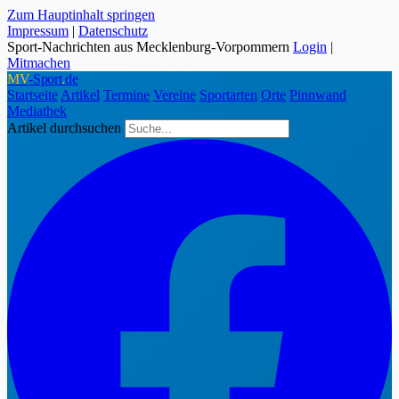
Zum Hauptinhalt springen
Impressum
|
Datenschutz
Sport-Nachrichten aus Mecklenburg-Vorpommern
Login
|
Mitmachen
MV
-Sport
.
de
Startseite
Artikel
Termine
Vereine
Sportarten
Orte
Pinnwand
Mediathek
Artikel durchsuchen