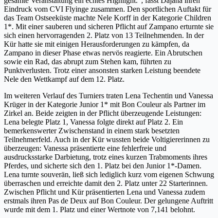
gesamte Veranstaltung ein echtes Highlight.“, fasst Dajana ihren
Eindruck vom CVI Flyinge zusammen. Den sportlichen Auftakt für
das Team Ostseeküste machte Nele Korff in der Kategorie Children
1*. Mit einer sauberen und sicheren Pflicht auf Zampano erturnte sie
sich einen hervorragenden 2. Platz von 13 Teilnehmenden. In der
Kür hatte sie mit einigen Herausforderungen zu kämpfen, da
Zampano in dieser Phase etwas nervös reagierte. Ein Abrutschen
sowie ein Rad, das abrupt zum Stehen kam, führten zu
Punktverlusten. Trotz einer ansonsten starken Leistung beendete
Nele den Wettkampf auf dem 12. Platz.
Im weiteren Verlauf des Turniers traten Lena Techentin und Vanessa
Krüger in der Kategorie Junior 1* mit Bon Couleur als Partner im
Zirkel an. Beide zeigten in der Pflicht überzeugende Leistungen:
Lena belegte Platz 1, Vanessa folgte direkt auf Platz 2. Ein
bemerkenswerter Zwischenstand in einem stark besetzten
Teilnehmerfeld. Auch in der Kür wussten beide Voltigiererinnen zu
überzeugen: Vanessa präsentierte eine fehlerfreie und
ausdrucksstarke Darbietung, trotz eines kurzen Trabmoments ihres
Pferdes, und sicherte sich den 1. Platz bei den Junior 1*-Damen.
Lena turnte souverän, ließ sich lediglich kurz vom eigenen Schwung
überraschen und erreichte damit den 2. Platz unter 22 Starterinnen.
Zwischen Pflicht und Kür präsentierten Lena und Vanessa zudem
erstmals ihren Pas de Deux auf Bon Couleur. Der gelungene Auftritt
wurde mit dem 1. Platz und einer Wertnote von 7,141 belohnt.