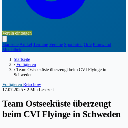
Verein eintragen
Startseite
Artikel
Termine
Vereine
Sportarten
Orte
Pinnwand
Mediathek
Startseite
›
Voltigieren
›
Team Ostseeküste überzeugt beim CVI Flyinge in
Schweden
Voltigieren
Retschow
17.07.2025
•
2 Min Lesezeit
Team Ostseeküste überzeugt
beim CVI Flyinge in Schweden