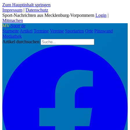
Zum Hauptinhalt springen
Impressum
|
Datenschutz
Sport-Nachrichten aus Mecklenburg-Vorpommern
Login
|
Mitmachen
MV
-Sport
.
de
Startseite
Artikel
Termine
Vereine
Sportarten
Orte
Pinnwand
Mediathek
Artikel durchsuchen