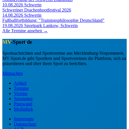
10.08.2026
Schwerin
Schweriner Drachenbootfestival 2026
14.08.2026
Schwerin
Fußballfortbildung: "Trainingsphilosophie Deutschland"
19.08.2026
Sportpark Lankow, Schwerin
Alle Termine ansehen →
MV
-Sport
.
de
Sportnachrichten und Sportvereine aus Mecklenburg-Vorpommern.
MV-Sport.de gibt Sportlern und Sportvereinen die Plattform, sich zu
präsentieren und über ihren Sport zu berichten.
Mitmachen
Artikel
Termine
Vereine
Sportarten
Pinnwand
Mediathek
Impressum
Datenschutz