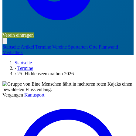
Verein eintragen
Startseite
Artikel
Termine
Vereine
Sportarten
Orte
Pinnwand
Mediathek
Startseite
›
Termine
›
25. Hiddenseemarathon 2026
Vergangen
Kanusport