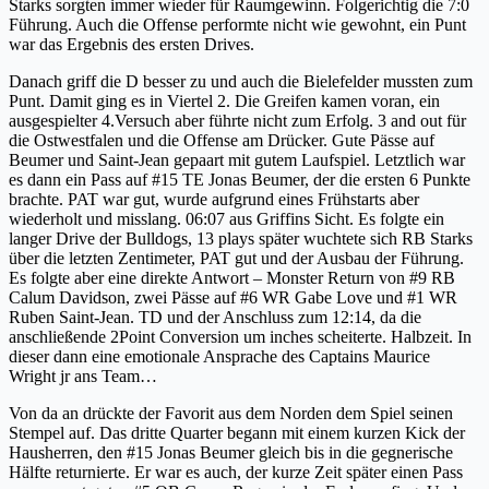
Starks sorgten immer wieder für Raumgewinn. Folgerichtig die 7:0
Führung. Auch die Offense performte nicht wie gewohnt, ein Punt
war das Ergebnis des ersten Drives.
Danach griff die D besser zu und auch die Bielefelder mussten zum
Punt. Damit ging es in Viertel 2. Die Greifen kamen voran, ein
ausgespielter 4.Versuch aber führte nicht zum Erfolg. 3 and out für
die Ostwestfalen und die Offense am Drücker. Gute Pässe auf
Beumer und Saint-Jean gepaart mit gutem Laufspiel. Letztlich war
es dann ein Pass auf #15 TE Jonas Beumer, der die ersten 6 Punkte
brachte. PAT war gut, wurde aufgrund eines Frühstarts aber
wiederholt und misslang. 06:07 aus Griffins Sicht. Es folgte ein
langer Drive der Bulldogs, 13 plays später wuchtete sich RB Starks
über die letzten Zentimeter, PAT gut und der Ausbau der Führung.
Es folgte aber eine direkte Antwort – Monster Return von #9 RB
Calum Davidson, zwei Pässe auf #6 WR Gabe Love und #1 WR
Ruben Saint-Jean. TD und der Anschluss zum 12:14, da die
anschließende 2Point Conversion um inches scheiterte. Halbzeit. In
dieser dann eine emotionale Ansprache des Captains Maurice
Wright jr ans Team…
Von da an drückte der Favorit aus dem Norden dem Spiel seinen
Stempel auf. Das dritte Quarter begann mit einem kurzen Kick der
Hausherren, den #15 Jonas Beumer gleich bis in die gegnerische
Hälfte returnierte. Er war es auch, der kurze Zeit später einen Pass