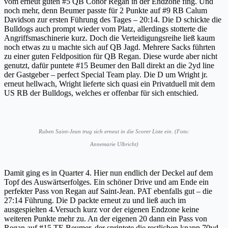
vom erneut guten #5 QB Conor Regan in der Endzone fing. Und
noch mehr, denn Beumer passte für 2 Punkte auf #9 RB Calum
Davidson zur ersten Führung des Tages – 20:14. Die D schickte die
Bulldogs auch prompt wieder vom Platz, allerdings stotterte die
Angriffsmaschinerie kurz. Doch die Verteidigungsreihe ließ kaum
noch etwas zu u machte sich auf QB Jagd. Mehrere Sacks führten
zu einer guten Feldposition für QB Regan. Diese wurde aber nicht
genutzt, dafür puntete #15 Beumer den Ball direkt an die 2yd line
der Gastgeber – perfect Special Team play. Die D um Wright jr.
erneut hellwach, Wright lieferte sich quasi ein Privatduell mit dem
US RB der Bulldogs, welches er offenbar für sich entschied.
Ruben Saint-Jean trug sich erneut in die Scorer Liste ein. (Foto:
Annemarie Ulbricht)
Damit ging es in Quarter 4. Hier nun endlich der Deckel auf dem
Topf des Auswärtserfolges. Ein schöner Drive und am Ende ein
perfekter Pass von Regan auf Saint-Jean. PAT ebenfalls gut – die
27:14 Führung. Die D packte erneut zu und ließ auch im
ausgespielten 4.Versuch kurz vor der eigenen Endzone keine
weiteren Punkte mehr zu. An der eigenen 20 dann ein Pass von
Regan auf #15 TE Beumer, der sprintete die restlichen knapp 70yd