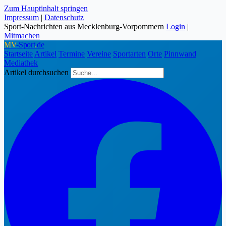
Zum Hauptinhalt springen
Impressum
|
Datenschutz
Sport-Nachrichten aus Mecklenburg-Vorpommern
Login
|
Mitmachen
MV
-Sport
.
de
Startseite
Artikel
Termine
Vereine
Sportarten
Orte
Pinnwand
Mediathek
Artikel durchsuchen