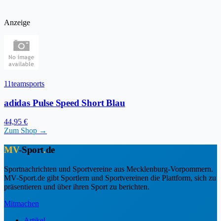
Anzeige
11teamsports
adidas Pulse Speed Short Blau
44,95 €
Zum Shop →
MV
-Sport
.
de
Sportnachrichten und Sportvereine aus Mecklenburg-Vorpommern.
MV-Sport.de gibt Sportlern und Sportvereinen die Plattform, sich zu
präsentieren und über ihren Sport zu berichten.
Mitmachen
Artikel