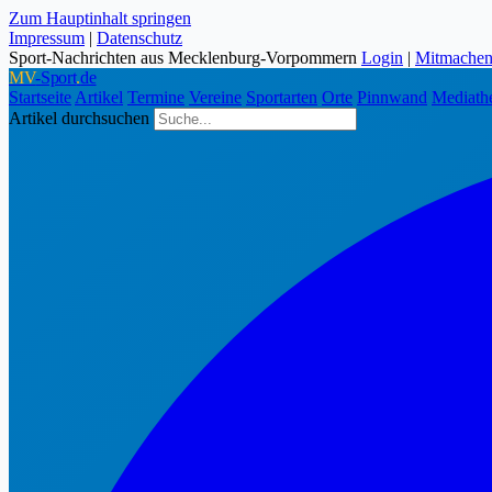
Zum Hauptinhalt springen
Impressum
|
Datenschutz
Sport-Nachrichten aus Mecklenburg-Vorpommern
Login
|
Mitmache
MV
-Sport
.
de
Startseite
Artikel
Termine
Vereine
Sportarten
Orte
Pinnwand
Mediath
Artikel durchsuchen