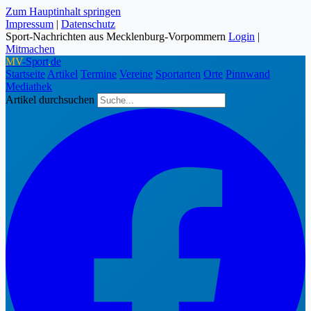
Zum Hauptinhalt springen
Impressum
|
Datenschutz
Sport-Nachrichten aus Mecklenburg-Vorpommern
Login
|
Mitmachen
MV
-Sport
.
de
Startseite
Artikel
Termine
Vereine
Sportarten
Orte
Pinnwand
Mediathek
Artikel durchsuchen