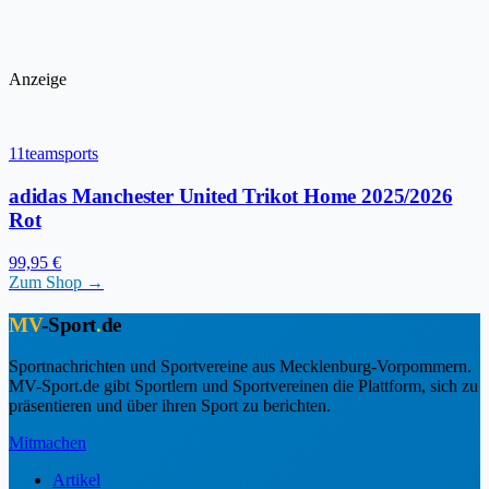
Anzeige
11teamsports
adidas Manchester United Trikot Home 2025/2026
Rot
99,95 €
Zum Shop →
MV
-Sport
.
de
Sportnachrichten und Sportvereine aus Mecklenburg-Vorpommern.
MV-Sport.de gibt Sportlern und Sportvereinen die Plattform, sich zu
präsentieren und über ihren Sport zu berichten.
Mitmachen
Artikel