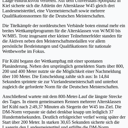
Laage eindrucksvoll vertreten. Auf dem Universitäts-Sportplatz in
Kiel sicherte sich die Athletin der Altersklasse W45 gleich drei
Landesmeistertitel, eine Vizemeisterschaft sowie mehrere
Qualifikationsnormen für die Deutschen Meisterschaften.
Die Titelkämpfe der norddeutschen Verbände boten einmal mehr ein
breites Wettkampfprogramm für die Altersklassen von W/M30 bis
W/M85. Trotz insgesamt eher kleiner Teilnehmerfelder standen für
die Aktiven neben den Meisterschaftsmedaillen vor allem
persönliche Bestleistungen und Qualifikationen für nationale
Wettbewerbe im Fokus.
Für Kühl begann der Wettkampftag mit einer spontanen
Planänderung. Neben den ursprünglich gemeldeten Starts über 800,
200 und 400 Meter nutzte sie die Möglichkeit einer Nachmeldung
über 100 Meter. Die Entscheidung zahlte sich aus: In 14,84
Sekunden sprintete sie zur Vizelandesmeisterschaft und unterbot
zugleich die geforderte Norm für die Deutschen Meisterschaften.
Anschließend wartete mit dem 800-Meter-Lauf die längste Strecke
des Tages. In einem gemeinsamen Rennen mehrerer Altersklassen
lief Kühl nach 2:49,37 Minuten als Siegerin der W45 ins Ziel. Die
DM-Norm verpasste sie dabei denkbar knapp um lediglich 37
Hundertstelsekunden. Deutlich erfolgreicher verlief wenig später der
Start über 200 Meter. In starken 30,65 Sekunden sicherte sich die
Laagerin den Landesmeistertitel und erfüllte die DM-Norm