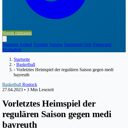
Verein eintragen
Startseite
Artikel
Termine
Vereine
Sportarten
Orte
Pinnwand
Mediathek
Startseite
›
Basketball
›
Vorletztes Heimspiel der regulären Saison gegen medi
bayreuth
Basketball
Rostock
27.04.2023
•
3 Min Lesezeit
Vorletztes Heimspiel der
regulären Saison gegen medi
bayreuth