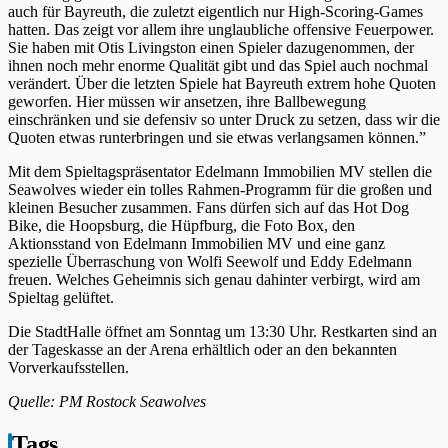
auch für Bayreuth, die zuletzt eigentlich nur High-Scoring-Games
hatten. Das zeigt vor allem ihre unglaubliche offensive Feuerpower.
Sie haben mit Otis Livingston einen Spieler dazugenommen, der
ihnen noch mehr enorme Qualität gibt und das Spiel auch nochmal
verändert. Über die letzten Spiele hat Bayreuth extrem hohe Quoten
geworfen. Hier müssen wir ansetzen, ihre Ballbewegung
einschränken und sie defensiv so unter Druck zu setzen, dass wir die
Quoten etwas runterbringen und sie etwas verlangsamen können.”
Mit dem Spieltagspräsentator Edelmann Immobilien MV stellen die
Seawolves wieder ein tolles Rahmen-Programm für die großen und
kleinen Besucher zusammen. Fans dürfen sich auf das Hot Dog
Bike, die Hoopsburg, die Hüpfburg, die Foto Box, den
Aktionsstand von Edelmann Immobilien MV und eine ganz
spezielle Überraschung von Wolfi Seewolf und Eddy Edelmann
freuen. Welches Geheimnis sich genau dahinter verbirgt, wird am
Spieltag gelüftet.
Die StadtHalle öffnet am Sonntag um 13:30 Uhr. Restkarten sind an
der Tageskasse an der Arena erhältlich oder an den bekannten
Vorverkaufsstellen.
Quelle: PM Rostock Seawolves
Tags