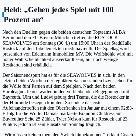
Held: „Gehen jedes Spiel mit 100
Prozent an“
Nach den Duellen gegen die beiden deutschen Topteams ALBA
Berlin und den FC Bayern München treffen die ROSTOCK
SEAWOLVES am Sonntag (30.4.) um 15:00 Uhr in der StadtHalle
Rostock auf den Tabellenletzten medi bayreuth. Der Spieltag wird
präsentiert von Edelmann Immobilien MV. Die Wolfshöhle wird mit
hoher Wahrscheinlichkeit ausverkauft sein, nur noch wenige
Restkarten sind erhältlich.
Der Saisonendspurt hat es für die SEAWOLVES in sich. In den
letzten beiden Wochen der regulären Saison standen bzw. stehen für
die Wölfe fünf Partien auf dem Spielplan. Nach den beiden
Euroleague-Teams warten in den verbleibenden Begegnungen mit
Bayreuth, Ulm und Ludwigsburg drei Teams, die die Rostocker in
der Hinrunde besiegen konnten. So endete das erste
Aufeinandertreffen mit den Oberfranken im Januar mit einem 92:83-
Erfolg für die Wölfe. Damals markierte Brandon Childress auf
Bayreuther Seite 25 Zähler, Tyler Nelson kam für Rostock auf 23
Punkte, jedoch ist sein Einsatz am Sonntag fraglich.
“Wir müssen keinen mentalen Switch hinbekommen”, erklärt Coach