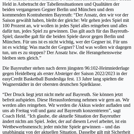
Held in Anbetracht der Tabellensituationen und Qualitäten der
beiden vergangenen Gegner Berlin und München und dem
kommenden Kontrahenten Bayreuth: “Der Ansatz, den wir vor der
Saison gewählt haben, bleibt der gleiche: Wir gehen jedes Spiel mit
100 Prozent an, wir wollen in jedes Spiel alles reingeben und alles
dafür tun, jedes Spiel zu gewinnen. Das gilt auch für das Bayreuth-
Spiel; dasselbe galt für die beiden Spiele davor gegen Berlin und
München. Für uns ist es nicht wichtig, wer der Gegner ist. Für uns
ist es wichtig: Was macht der Gegner? Und was wollen wir dagegen
tun, um es zu stoppen? Der Ansatz bzw. die Herangehensweise
bleiben stets gleich.”
Die Bayreuther stehen nach deren jüngsten 96:102-Heimniederlage
gegen Heidelberg als erster Absteiger der Saison 2022/2023 in der
easyCredit Basketball Bundesliga fest. 13 Jahre lang spielten die
Wagnerstädter in der obersten deutschen Spielklasse.
“Der Druck liegt jetzt nicht mehr auf Bayreuth. Sie können jetzt
befreit aufspielen. Diese Herausforderung nehmen wir gern an. Wir
werden alles reingeben. Wir werden die Akkus wieder aufladen und
uns ab Freitag voll und ganz auf Bayreuth konzentrieren”, sagt
Coach Held. “Ich glaube, die aktuelle Situation der Bayreuther
ändert nichts am Spiel. Jeder, der auf diesem Level arbeitet, ist ein
Wettbewerbsmensch; jeder möchte Spiele gewinnen – und das
unabhängig von der aktuellen Situation. Dasselbe gilt mit Sicherheit