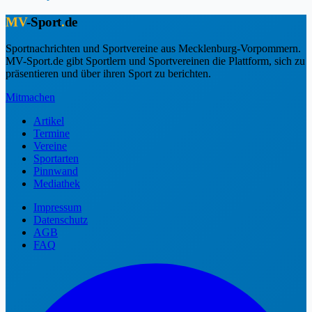
MV
-Sport
.
de
Sportnachrichten und Sportvereine aus Mecklenburg-Vorpommern.
MV-Sport.de gibt Sportlern und Sportvereinen die Plattform, sich zu
präsentieren und über ihren Sport zu berichten.
Mitmachen
Artikel
Termine
Vereine
Sportarten
Pinnwand
Mediathek
Impressum
Datenschutz
AGB
FAQ