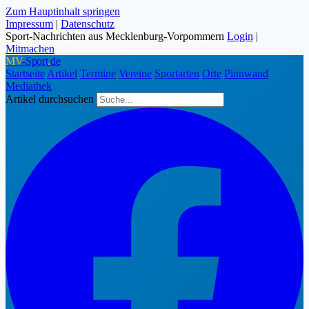
Zum Hauptinhalt springen
Impressum
|
Datenschutz
Sport-Nachrichten aus Mecklenburg-Vorpommern
Login
|
Mitmachen
MV
-Sport
.
de
Startseite
Artikel
Termine
Vereine
Sportarten
Orte
Pinnwand
Mediathek
Artikel durchsuchen