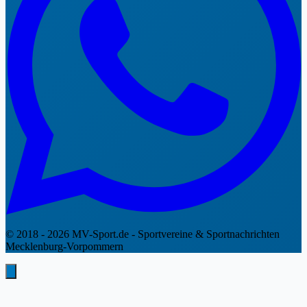
© 2018 - 2026 MV-Sport.de - Sportvereine & Sportnachrichten
Mecklenburg-Vorpommern