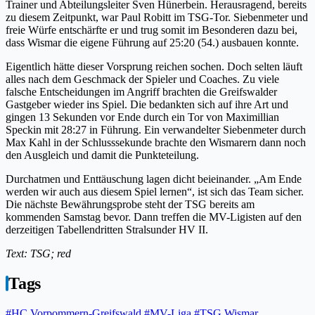
Trainer und Abteilungsleiter Sven Hünerbein. Herausragend, bereits
zu diesem Zeitpunkt, war Paul Robitt im TSG-Tor. Siebenmeter und
freie Würfe entschärfte er und trug somit im Besonderen dazu bei,
dass Wismar die eigene Führung auf 25:20 (54.) ausbauen konnte.
Eigentlich hätte dieser Vorsprung reichen sochen. Doch selten läuft
alles nach dem Geschmack der Spieler und Coaches. Zu viele
falsche Entscheidungen im Angriff brachten die Greifswalder
Gastgeber wieder ins Spiel. Die bedankten sich auf ihre Art und
gingen 13 Sekunden vor Ende durch ein Tor von Maximillian
Speckin mit 28:27 in Führung. Ein verwandelter Siebenmeter durch
Max Kahl in der Schlusssekunde brachte den Wismarern dann noch
den Ausgleich und damit die Punkteteilung.
Durchatmen und Enttäuschung lagen dicht beieinander. „Am Ende
werden wir auch aus diesem Spiel lernen“, ist sich das Team sicher.
Die nächste Bewährungsprobe steht der TSG bereits am
kommenden Samstag bevor. Dann treffen die MV-Ligisten auf den
derzeitigen Tabellendritten Stralsunder HV II.
Text: TSG; red
Tags
#HC Vorpommern-Greifswald
#MV-Liga
#TSG Wismar