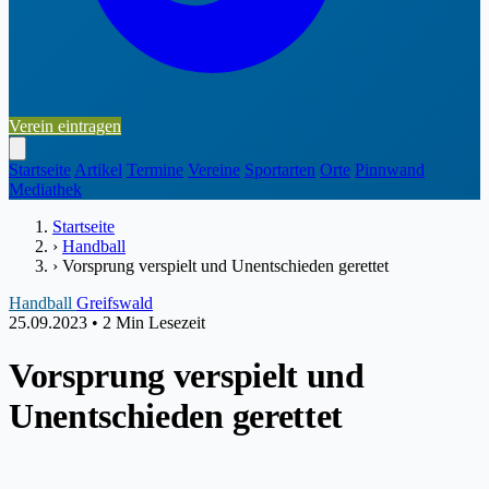
Verein eintragen
Startseite
Artikel
Termine
Vereine
Sportarten
Orte
Pinnwand
Mediathek
Startseite
›
Handball
›
Vorsprung verspielt und Unentschieden gerettet
Handball
Greifswald
25.09.2023
•
2 Min Lesezeit
Vorsprung verspielt und
Unentschieden gerettet