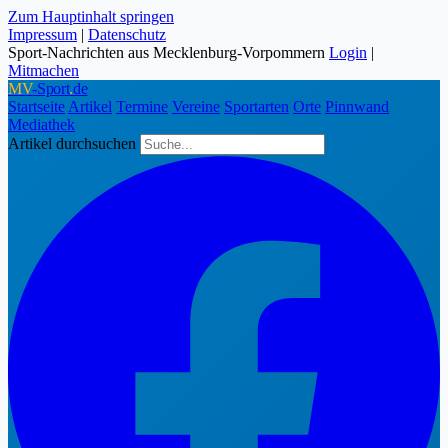
Zum Hauptinhalt springen
Impressum
|
Datenschutz
Sport-Nachrichten aus Mecklenburg-Vorpommern
Login
|
Mitmachen
MV
-Sport
.
de
Startseite
Artikel
Termine
Vereine
Sportarten
Orte
Pinnwand
Mediathek
Artikel durchsuchen