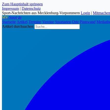
Zum Hauptinhalt springen
Impressum
|
Datenschutz
Sport-Nachrichten aus Mecklenburg-Vorpommern
Login
|
Mitmache
MV
-Sport
.
de
Startseite
Artikel
Termine
Vereine
Sportarten
Orte
Pinnwand
Mediath
Artikel durchsuchen