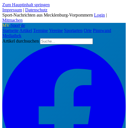
Zum Hauptinhalt springen
Impressum
|
Datenschutz
Sport-Nachrichten aus Mecklenburg-Vorpommern
Login
|
Mitmachen
MV
-Sport
.
de
Startseite
Artikel
Termine
Vereine
Sportarten
Orte
Pinnwand
Mediathek
Artikel durchsuchen