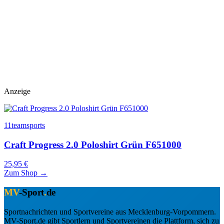
Anzeige
11teamsports
Craft Progress 2.0 Poloshirt Grün F651000
25,95 €
Zum Shop →
MV
-Sport
.
de
Sportnachrichten und Sportvereine aus Mecklenburg-Vorpommern.
MV-Sport.de gibt Sportlern und Sportvereinen die Plattform, sich zu