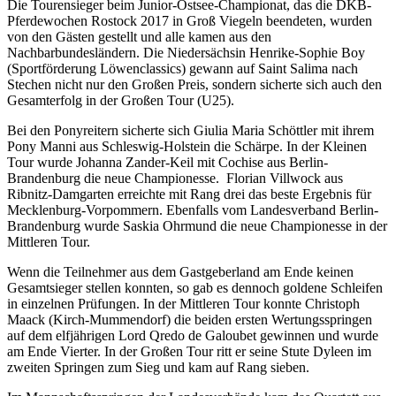
Die Tourensieger beim Junior-Ostsee-Championat, das die DKB-
Pferdewochen Rostock 2017 in Groß Viegeln beendeten, wurden
von den Gästen gestellt und alle kamen aus den
Nachbarbundesländern. Die Niedersächsin Henrike-Sophie Boy
(Sportförderung Löwenclassics) gewann auf Saint Salima nach
Stechen nicht nur den Großen Preis, sondern sicherte sich auch den
Gesamterfolg in der Großen Tour (U25).
Bei den Ponyreitern sicherte sich Giulia Maria Schöttler mit ihrem
Pony Manni aus Schleswig-Holstein die Schärpe. In der Kleinen
Tour wurde Johanna Zander-Keil mit Cochise aus Berlin-
Brandenburg die neue Championesse. Florian Villwock aus
Ribnitz-Damgarten erreichte mit Rang drei das beste Ergebnis für
Mecklenburg-Vorpommern. Ebenfalls vom Landesverband Berlin-
Brandenburg wurde Saskia Ohrmund die neue Championesse in der
Mittleren Tour.
Wenn die Teilnehmer aus dem Gastgeberland am Ende keinen
Gesamtsieger stellen konnten, so gab es dennoch goldene Schleifen
in einzelnen Prüfungen. In der Mittleren Tour konnte Christoph
Maack (Kirch-Mummendorf) die beiden ersten Wertungsspringen
auf dem elfjährigen Lord Qredo de Galoubet gewinnen und wurde
am Ende Vierter. In der Großen Tour ritt er seine Stute Dyleen im
zweiten Springen zum Sieg und kam auf Rang sieben.