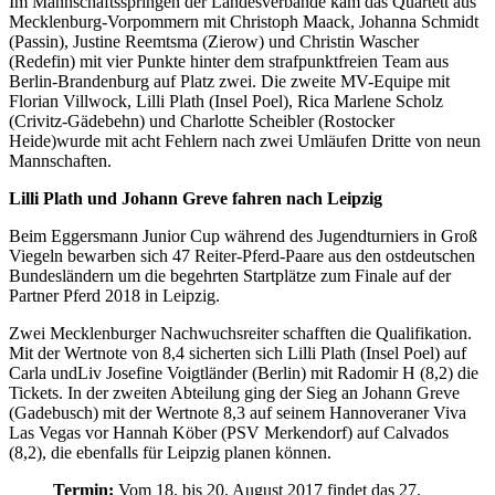
Im Mannschaftsspringen der Landesverbände kam das Quartett aus
Mecklenburg-Vorpommern mit Christoph Maack, Johanna Schmidt
(Passin), Justine Reemtsma (Zierow) und Christin Wascher
(Redefin) mit vier Punkte hinter dem strafpunktfreien Team aus
Berlin-Brandenburg auf Platz zwei. Die zweite MV-Equipe mit
Florian Villwock, Lilli Plath (Insel Poel), Rica Marlene Scholz
(Crivitz-Gädebehn) und Charlotte Scheibler (Rostocker
Heide)wurde mit acht Fehlern nach zwei Umläufen Dritte von neun
Mannschaften.
Lilli Plath und Johann Greve fahren nach Leipzig
Beim Eggersmann Junior Cup während des Jugendturniers in Groß
Viegeln bewarben sich 47 Reiter-Pferd-Paare aus den ostdeutschen
Bundesländern um die begehrten Startplätze zum Finale auf der
Partner Pferd 2018 in Leipzig.
Zwei Mecklenburger Nachwuchsreiter schafften die Qualifikation.
Mit der Wertnote von 8,4 sicherten sich Lilli Plath (Insel Poel) auf
Carla undLiv Josefine Voigtländer (Berlin) mit Radomir H (8,2) die
Tickets. In der zweiten Abteilung ging der Sieg an Johann Greve
(Gadebusch) mit der Wertnote 8,3 auf seinem Hannoveraner Viva
Las Vegas vor Hannah Köber (PSV Merkendorf) auf Calvados
(8,2), die ebenfalls für Leipzig planen können.
Termin:
Vom 18. bis 20. August 2017 findet das 27.