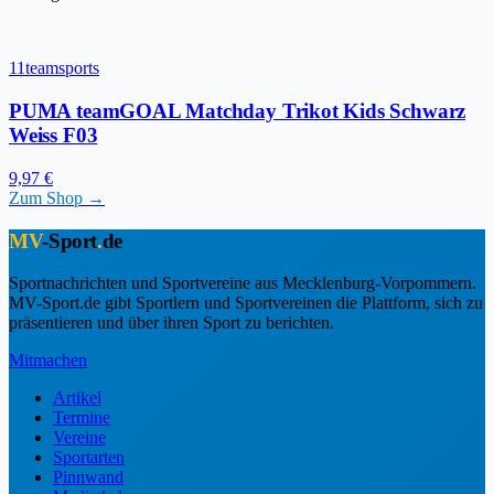
11teamsports
PUMA teamGOAL Matchday Trikot Kids Schwarz
Weiss F03
9,97 €
Zum Shop →
MV
-Sport
.
de
Sportnachrichten und Sportvereine aus Mecklenburg-Vorpommern.
MV-Sport.de gibt Sportlern und Sportvereinen die Plattform, sich zu
präsentieren und über ihren Sport zu berichten.
Mitmachen
Artikel
Termine
Vereine
Sportarten
Pinnwand