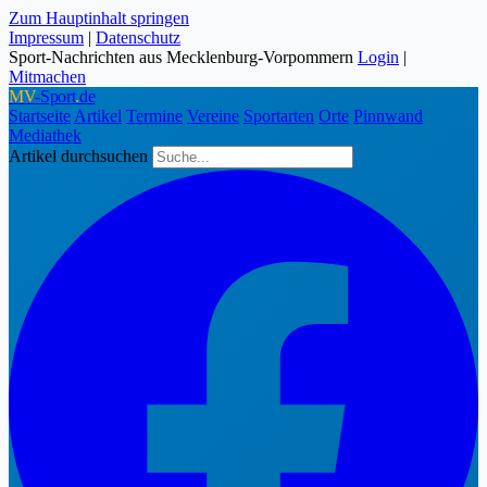
Zum Hauptinhalt springen
Impressum
|
Datenschutz
Sport-Nachrichten aus Mecklenburg-Vorpommern
Login
|
Mitmachen
MV
-Sport
.
de
Startseite
Artikel
Termine
Vereine
Sportarten
Orte
Pinnwand
Mediathek
Artikel durchsuchen