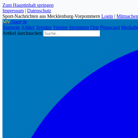
Zum Hauptinhalt springen
Impressum
|
Datenschutz
Sport-Nachrichten aus Mecklenburg-Vorpommern
Login
|
Mitmache
MV
-Sport
.
de
Startseite
Artikel
Termine
Vereine
Sportarten
Orte
Pinnwand
Mediath
Artikel durchsuchen