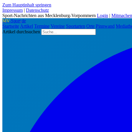
Zum Hauptinhalt springen
Impressum
|
Datenschutz
Sport-Nachrichten aus Mecklenburg-Vorpommern
Login
|
Mitmache
MV
-Sport
.
de
Startseite
Artikel
Termine
Vereine
Sportarten
Orte
Pinnwand
Mediath
Artikel durchsuchen