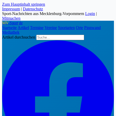
Zum Hauptinhalt springen
Impressum
|
Datenschutz
Sport-Nachrichten aus Mecklenburg-Vorpommern
Login
|
Mitmachen
MV
-Sport
.
de
Startseite
Artikel
Termine
Vereine
Sportarten
Orte
Pinnwand
Mediathek
Artikel durchsuchen