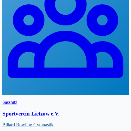
Sassnitz
Sportverein Lietzow e.V.
Billard
Bowling
Gymnastik