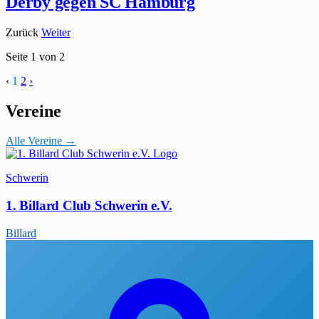
Derby gegen SC Hamburg
Zurück
Weiter
Seite
1
von
2
‹
1
2
›
Vereine
Alle Vereine →
Schwerin
1. Billard Club Schwerin e.V.
Billard