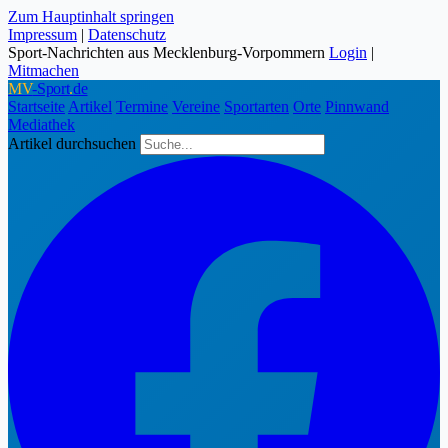
Zum Hauptinhalt springen
Impressum
|
Datenschutz
Sport-Nachrichten aus Mecklenburg-Vorpommern
Login
|
Mitmachen
MV
-Sport
.
de
Startseite
Artikel
Termine
Vereine
Sportarten
Orte
Pinnwand
Mediathek
Artikel durchsuchen