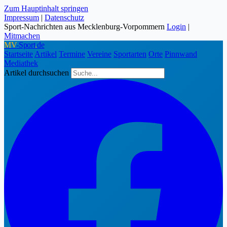
Zum Hauptinhalt springen
Impressum
|
Datenschutz
Sport-Nachrichten aus Mecklenburg-Vorpommern
Login
|
Mitmachen
MV
-Sport
.
de
Startseite
Artikel
Termine
Vereine
Sportarten
Orte
Pinnwand
Mediathek
Artikel durchsuchen