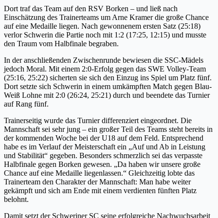
Dort traf das Team auf den RSV Borken – und ließ nach
Einschätzung des Trainerteams um Arne Kramer die große Chance
auf eine Medaille liegen. Nach gewonnenem ersten Satz (25:18)
verlor Schwerin die Partie noch mit 1:2 (17:25, 12:15) und musste
den Traum vom Halbfinale begraben.
In der anschließenden Zwischenrunde bewiesen die SSC-Mädels
jedoch Moral. Mit einem 2:0-Erfolg gegen das SWE Volley-Team
(25:16, 25:22) sicherten sie sich den Einzug ins Spiel um Platz fünf.
Dort setzte sich Schwerin in einem umkämpften Match gegen Blau-
Weiß Lohne mit 2:0 (26:24, 25:21) durch und beendete das Turnier
auf Rang fünf.
Trainerseitig wurde das Turnier differenziert eingeordnet. Die
Mannschaft sei sehr jung – ein großer Teil des Teams steht bereits in
der kommenden Woche bei der U18 auf dem Feld. Entsprechend
habe es im Verlauf der Meisterschaft ein „Auf und Ab in Leistung
und Stabilität“ gegeben. Besonders schmerzlich sei das verpasste
Halbfinale gegen Borken gewesen. „Da haben wir unsere große
Chance auf eine Medaille liegenlassen.“ Gleichzeitig lobte das
Trainerteam den Charakter der Mannschaft: Man habe weiter
gekämpft und sich am Ende mit einem verdienten fünften Platz
belohnt.
Damit setzt der Schweriner SC seine erfolgreiche Nachwuchsarbeit