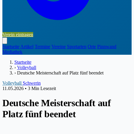
Verein eintragen
Startseite
Artikel
Termine
Vereine
Sportarten
Orte
Pinnwand
Mediathek
Startseite
›
Volleyball
›
Deutsche Meisterschaft auf Platz fünf beendet
Volleyball
Schwerin
11.05.2026
•
3 Min Lesezeit
Deutsche Meisterschaft auf
Platz fünf beendet