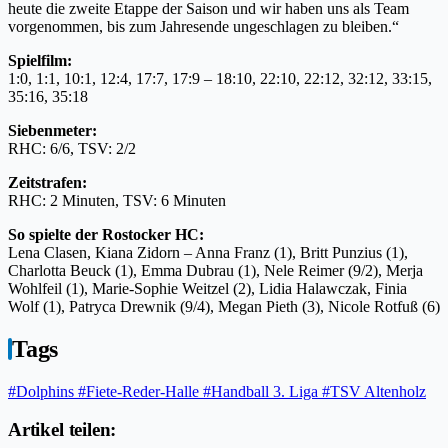
heute die zweite Etappe der Saison und wir haben uns als Team
vorgenommen, bis zum Jahresende ungeschlagen zu bleiben.“
Spielfilm:
1:0, 1:1, 10:1, 12:4, 17:7, 17:9 – 18:10, 22:10, 22:12, 32:12, 33:15,
35:16, 35:18
Siebenmeter:
RHC: 6/6, TSV: 2/2
Zeitstrafen:
RHC: 2 Minuten, TSV: 6 Minuten
So spielte der Rostocker HC:
Lena Clasen, Kiana Zidorn – Anna Franz (1), Britt Punzius (1),
Charlotta Beuck (1), Emma Dubrau (1), Nele Reimer (9/2), Merja
Wohlfeil (1), Marie-Sophie Weitzel (2), Lidia Halawczak, Finia
Wolf (1), Patryca Drewnik (9/4), Megan Pieth (3), Nicole Rotfuß (6)
Tags
#Dolphins
#Fiete-Reder-Halle
#Handball 3. Liga
#TSV Altenholz
Artikel teilen: