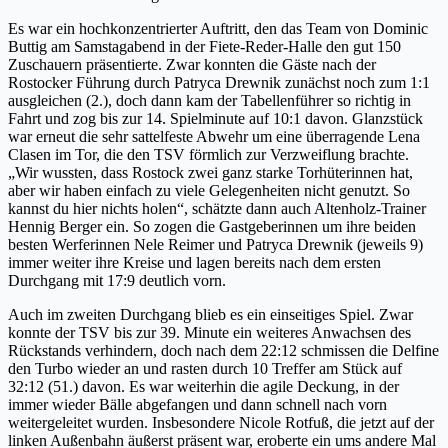
Es war ein hochkonzentrierter Auftritt, den das Team von Dominic
Buttig am Samstagabend in der Fiete-Reder-Halle den gut 150
Zuschauern präsentierte. Zwar konnten die Gäste nach der
Rostocker Führung durch Patryca Drewnik zunächst noch zum 1:1
ausgleichen (2.), doch dann kam der Tabellenführer so richtig in
Fahrt und zog bis zur 14. Spielminute auf 10:1 davon. Glanzstück
war erneut die sehr sattelfeste Abwehr um eine überragende Lena
Clasen im Tor, die den TSV förmlich zur Verzweiflung brachte.
„Wir wussten, dass Rostock zwei ganz starke Torhüterinnen hat,
aber wir haben einfach zu viele Gelegenheiten nicht genutzt. So
kannst du hier nichts holen“, schätzte dann auch Altenholz-Trainer
Hennig Berger ein. So zogen die Gastgeberinnen um ihre beiden
besten Werferinnen Nele Reimer und Patryca Drewnik (jeweils 9)
immer weiter ihre Kreise und lagen bereits nach dem ersten
Durchgang mit 17:9 deutlich vorn.
Auch im zweiten Durchgang blieb es ein einseitiges Spiel. Zwar
konnte der TSV bis zur 39. Minute ein weiteres Anwachsen des
Rückstands verhindern, doch nach dem 22:12 schmissen die Delfine
den Turbo wieder an und rasten durch 10 Treffer am Stück auf
32:12 (51.) davon. Es war weiterhin die agile Deckung, in der
immer wieder Bälle abgefangen und dann schnell nach vorn
weitergeleitet wurden. Insbesondere Nicole Rotfuß, die jetzt auf der
linken Außenbahn äußerst präsent war, eroberte ein ums andere Mal