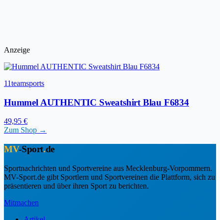
Anzeige
11teamsports
Hummel AUTHENTIC Sweatshirt Blau F6834
49,95 €
Zum Shop →
MV
-Sport
.
de
Sportnachrichten und Sportvereine aus Mecklenburg-Vorpommern.
MV-Sport.de gibt Sportlern und Sportvereinen die Plattform, sich zu
präsentieren und über ihren Sport zu berichten.
Mitmachen
Artikel