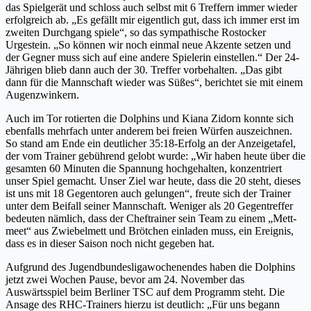
das Spielgerät und schloss auch selbst mit 6 Treffern immer wieder
erfolgreich ab. „Es gefällt mir eigentlich gut, dass ich immer erst im
zweiten Durchgang spiele“, so das sympathische Rostocker
Urgestein. „So können wir noch einmal neue Akzente setzen und
der Gegner muss sich auf eine andere Spielerin einstellen.“ Der 24-
Jährigen blieb dann auch der 30. Treffer vorbehalten. „Das gibt
dann für die Mannschaft wieder was Süßes“, berichtet sie mit einem
Augenzwinkern.
Auch im Tor rotierten die Dolphins und Kiana Zidorn konnte sich
ebenfalls mehrfach unter anderem bei freien Würfen auszeichnen.
So stand am Ende ein deutlicher 35:18-Erfolg an der Anzeigetafel,
der vom Trainer gebührend gelobt wurde: „Wir haben heute über die
gesamten 60 Minuten die Spannung hochgehalten, konzentriert
unser Spiel gemacht. Unser Ziel war heute, dass die 20 steht, dieses
ist uns mit 18 Gegentoren auch gelungen“, freute sich der Trainer
unter dem Beifall seiner Mannschaft. Weniger als 20 Gegentreffer
bedeuten nämlich, dass der Cheftrainer sein Team zu einem „Mett-
meet“ aus Zwiebelmett und Brötchen einladen muss, ein Ereignis,
dass es in dieser Saison noch nicht gegeben hat.
Aufgrund des Jugendbundesligawochenendes haben die Dolphins
jetzt zwei Wochen Pause, bevor am 24. November das
Auswärtsspiel beim Berliner TSC auf dem Programm steht. Die
Ansage des RHC-Trainers hierzu ist deutlich: „Für uns begann