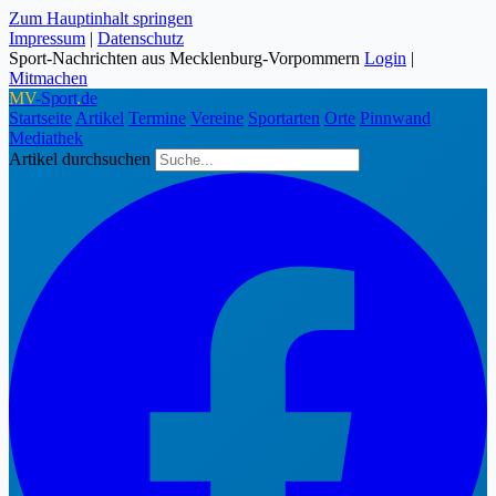
Zum Hauptinhalt springen
Impressum
|
Datenschutz
Sport-Nachrichten aus Mecklenburg-Vorpommern
Login
|
Mitmachen
MV
-Sport
.
de
Startseite
Artikel
Termine
Vereine
Sportarten
Orte
Pinnwand
Mediathek
Artikel durchsuchen