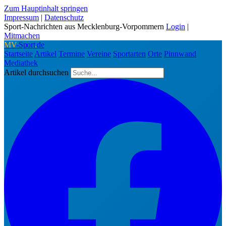
Zum Hauptinhalt springen
Impressum
|
Datenschutz
Sport-Nachrichten aus Mecklenburg-Vorpommern
Login
|
Mitmachen
MV
-Sport
.
de
Startseite
Artikel
Termine
Vereine
Sportarten
Orte
Pinnwand
Mediathek
Artikel durchsuchen