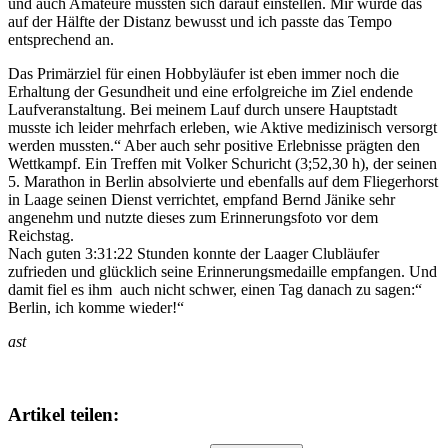
und auch Amateure mussten sich darauf einstellen. Mir wurde das
auf der Hälfte der Distanz bewusst und ich passte das Tempo
entsprechend an.
Das Primärziel für einen Hobbyläufer ist eben immer noch die
Erhaltung der Gesundheit und eine erfolgreiche im Ziel endende
Laufveranstaltung. Bei meinem Lauf durch unsere Hauptstadt
musste ich leider mehrfach erleben, wie Aktive medizinisch versorgt
werden mussten.“ Aber auch sehr positive Erlebnisse prägten den
Wettkampf. Ein Treffen mit Volker Schuricht (3;52,30 h), der seinen
5. Marathon in Berlin absolvierte und ebenfalls auf dem Fliegerhorst
in Laage seinen Dienst verrichtet, empfand Bernd Jänike sehr
angenehm und nutzte dieses zum Erinnerungsfoto vor dem
Reichstag.
Nach guten 3:31:22 Stunden konnte der Laager Clubläufer
zufrieden und glücklich seine Erinnerungsmedaille empfangen. Und
damit fiel es ihm auch nicht schwer, einen Tag danach zu sagen:“
Berlin, ich komme wieder!“
ast
Artikel teilen: