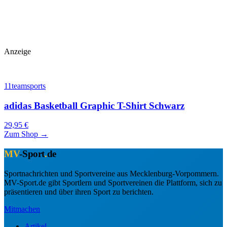
Anzeige
11teamsports
adidas Basketball Graphic T-Shirt Schwarz
29,95 €
Zum Shop →
MV
-Sport
.
de
Sportnachrichten und Sportvereine aus Mecklenburg-Vorpommern.
MV-Sport.de gibt Sportlern und Sportvereinen die Plattform, sich zu
präsentieren und über ihren Sport zu berichten.
Mitmachen
Artikel