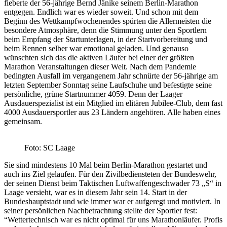
fieberte der 56-jährige Bernd Jänike seinem Berlin-Marathon
entgegen. Endlich war es wieder soweit. Und schon mit dem
Beginn des Wettkampfwochenendes spürten die Allermeisten die
besondere Atmosphäre, denn die Stimmung unter den Sportlern
beim Empfang der Startunterlagen, in der Startvorbereitung und
beim Rennen selber war emotional geladen. Und genauso
wünschten sich das die aktiven Läufer bei einer der größten
Marathon Veranstaltungen dieser Welt. Nach dem Pandemie
bedingten Ausfall im vergangenem Jahr schnürte der 56-jährige am
letzten September Sonntag seine Laufschuhe und befestigte seine
persönliche, grüne Startnummer 4059. Denn der Laager
Ausdauerspezialist ist ein Mitglied im elitären Jubilee-Club, dem fast
4000 Ausdauersportler aus 23 Ländern angehören. Alle haben eines
gemeinsam.
Foto: SC Laage
Sie sind mindestens 10 Mal beim Berlin-Marathon gestartet und
auch ins Ziel gelaufen. Für den Zivilbediensteten der Bundeswehr,
der seinen Dienst beim Taktischen Luftwaffengeschwader 73 „S“ in
Laage versieht, war es in diesem Jahr sein 14. Start in der
Bundeshauptstadt und wie immer war er aufgeregt und motiviert. In
seiner persönlichen Nachbetrachtung stellte der Sportler fest:
“Wettertechnisch war es nicht optimal für uns Marathonläufer. Profis