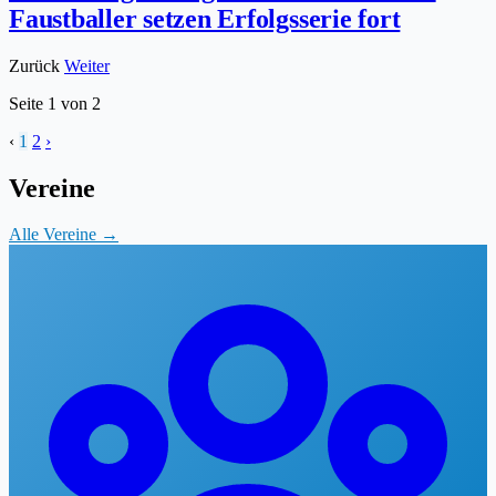
Faustballer setzen Erfolgsserie fort
Zurück
Weiter
Seite
1
von
2
‹
1
2
›
Vereine
Alle Vereine →