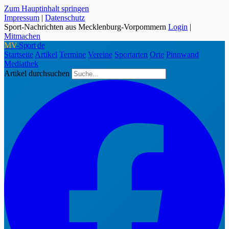
Zum Hauptinhalt springen
Impressum
|
Datenschutz
Sport-Nachrichten aus Mecklenburg-Vorpommern
Login
|
Mitmachen
MV
-Sport
.
de
Startseite
Artikel
Termine
Vereine
Sportarten
Orte
Pinnwand
Mediathek
Artikel durchsuchen