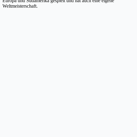
Europa und Südamerika gespielt und hat auch eine eigene
Weltmeisterschaft.