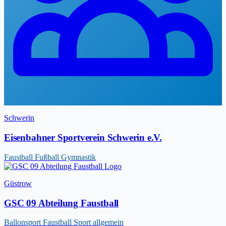
Schwerin
Eisenbahner Sportverein Schwerin e.V.
Faustball
Fußball
Gymnastik
Güstrow
GSC 09 Abteilung Faustball
Ballonsport
Faustball
Sport allgemein