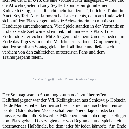
sich bei der DM U16, die eine Woche zuvor ausgespielt wurde und
die Abwehrspielerin Lucy Seyffert konnte, aufgrund einer
Knieverletzung, seit Juli nicht mehr trainieren.“, berichtet Trainerin
Anett Seyffert. Alles Jammern half aber nichts, denn am Ende wird
sich auf dem Platz zeigen, wie die Schwerinerinnen mit diesen
Handicaps zurechtkommen. Vier Spiele standen in der Vorrunde an
und das erste Ziel war erst einmal, mit mindestens Platz 3 die
Endrunde zu erreichen. Mit 3 Siegen und einem Unentschieden am
Ende das Tages wurden die Mädchen sensationell Gruppenerster,
standen somit am Sontag gleich im Halbfinale und ließen sich
verdient von den zahlreichen mitgereisten Fans und dem
Trainergespann feiern.
Merit im Angriff | Foto: © Janic Lautenschläger
Der Sonntag war an Spannung kaum noch zu übertreffen.
Halbfinalgegner war der VfL Kellinghusen aus Schleswig- Holstein.
Beide Mannschaften kennen sich seit Jahren und nachdem man sich
bei der Ostdeutschen Meisterschaft eine Niederlage einstecken
musste, wollten die Schweriner Mädchen heute unbedingt als Sieger
vom Platz gehen. Dies zeigten alle von Beginn an und spielten ein
überragendes Halbfinale, bei dem jeder für jeden kämpfte. Am Ende