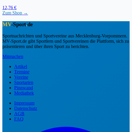
12,76 €
Zum Shop →
MV
-Sport
.
de
Sportnachrichten und Sportvereine aus Mecklenburg-Vorpommern.
MV-Sport.de gibt Sportlern und Sportvereinen die Plattform, sich zu
präsentieren und über ihren Sport zu berichten.
Mitmachen
Artikel
Termine
Vereine
Sportarten
Pinnwand
Mediathek
Impressum
Datenschutz
AGB
FAQ