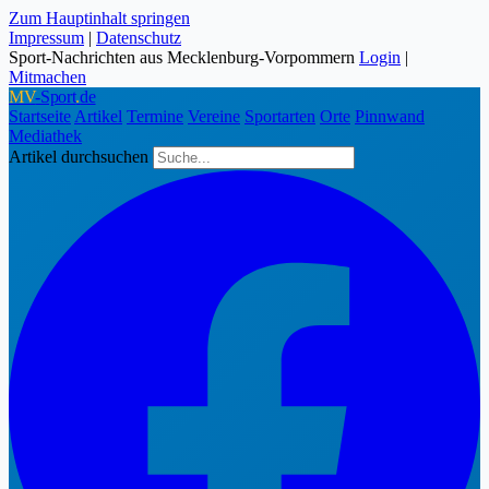
Zum Hauptinhalt springen
Impressum
|
Datenschutz
Sport-Nachrichten aus Mecklenburg-Vorpommern
Login
|
Mitmachen
MV
-Sport
.
de
Startseite
Artikel
Termine
Vereine
Sportarten
Orte
Pinnwand
Mediathek
Artikel durchsuchen