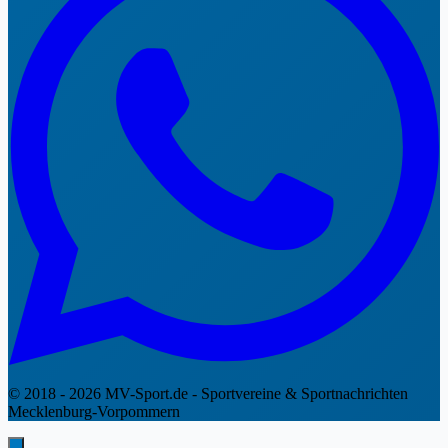
© 2018 - 2026 MV-Sport.de - Sportvereine & Sportnachrichten
Mecklenburg-Vorpommern