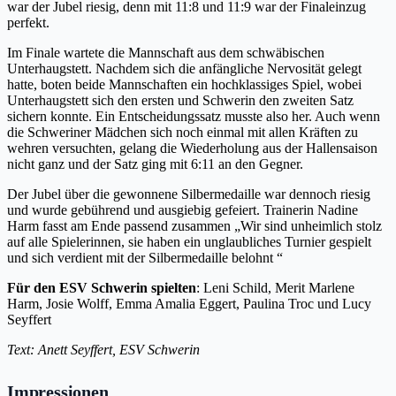
war der Jubel riesig, denn mit 11:8 und 11:9 war der Finaleinzug
perfekt.
Im Finale wartete die Mannschaft aus dem schwäbischen
Unterhaugstett. Nachdem sich die anfängliche Nervosität gelegt
hatte, boten beide Mannschaften ein hochklassiges Spiel, wobei
Unterhaugstett sich den ersten und Schwerin den zweiten Satz
sichern konnte. Ein Entscheidungssatz musste also her. Auch wenn
die Schweriner Mädchen sich noch einmal mit allen Kräften zu
wehren versuchten, gelang die Wiederholung aus der Hallensaison
nicht ganz und der Satz ging mit 6:11 an den Gegner.
Der Jubel über die gewonnene Silbermedaille war dennoch riesig
und wurde gebührend und ausgiebig gefeiert. Trainerin Nadine
Harm fasst am Ende passend zusammen „Wir sind unheimlich stolz
auf alle Spielerinnen, sie haben ein unglaubliches Turnier gespielt
und sich verdient mit der Silbermedaille belohnt “
Für den ESV Schwerin spielten
: Leni Schild, Merit Marlene
Harm, Josie Wolff, Emma Amalia Eggert, Paulina Troc und Lucy
Seyffert
Text: Anett Seyffert, ESV Schwerin
Impressionen