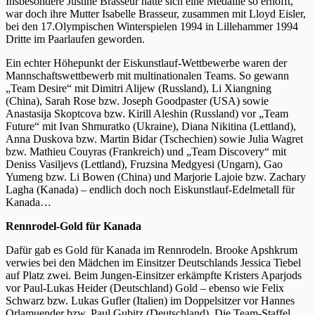
Insbesondere Justine Brasseur hatte sich eine Medaille so erhofft,
war doch ihre Mutter Isabelle Brasseur, zusammen mit Lloyd Eisler,
bei den 17.Olympischen Winterspielen 1994 in Lillehammer 1994
Dritte im Paarlaufen geworden.
Ein echter Höhepunkt der Eiskunstlauf-Wettbewerbe waren der
Mannschaftswettbewerb mit multinationalen Teams. So gewann
„Team Desire“ mit Dimitri Alijew (Russland), Li Xiangning
(China), Sarah Rose bzw. Joseph Goodpaster (USA) sowie
Anastasija Skoptcova bzw. Kirill Aleshin (Russland) vor „Team
Future“ mit Ivan Shmuratko (Ukraine), Diana Nikitina (Lettland),
Anna Duskova bzw. Martin Bidar (Tschechien) sowie Julia Wagret
bzw. Mathieu Couyras (Frankreich) und „Team Discovery“ mit
Deniss Vasiljevs (Lettland), Fruzsina Medgyesi (Ungarn), Gao
Yumeng bzw. Li Bowen (China) und Marjorie Lajoie bzw. Zachary
Lagha (Kanada) – endlich doch noch Eiskunstlauf-Edelmetall für
Kanada…
Rennrodel-Gold für Kanada
Dafür gab es Gold für Kanada im Rennrodeln. Brooke Apshkrum
verwies bei den Mädchen im Einsitzer Deutschlands Jessica Tiebel
auf Platz zwei. Beim Jungen-Einsitzer erkämpfte Kristers Aparjods
vor Paul-Lukas Heider (Deutschland) Gold – ebenso wie Felix
Schwarz bzw. Lukas Gufler (Italien) im Doppelsitzer vor Hannes
Orlamuender bzw. Paul Gubitz (Deutschland). Die Team-Staffel