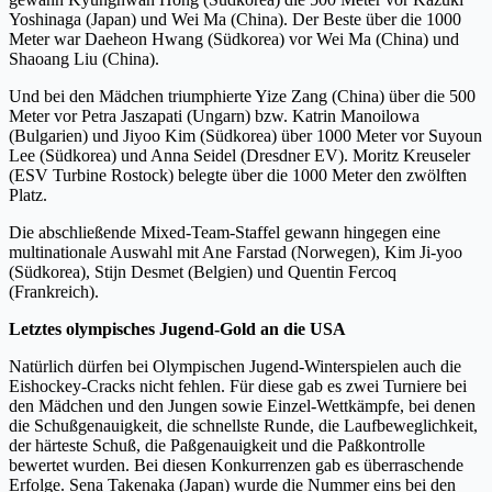
Yoshinaga (Japan) und Wei Ma (China). Der Beste über die 1000
Meter war Daeheon Hwang (Südkorea) vor Wei Ma (China) und
Shaoang Liu (China).
Und bei den Mädchen triumphierte Yize Zang (China) über die 500
Meter vor Petra Jaszapati (Ungarn) bzw. Katrin Manoilowa
(Bulgarien) und Jiyoo Kim (Südkorea) über 1000 Meter vor Suyoun
Lee (Südkorea) und Anna Seidel (Dresdner EV). Moritz Kreuseler
(ESV Turbine Rostock) belegte über die 1000 Meter den zwölften
Platz.
Die abschließende Mixed-Team-Staffel gewann hingegen eine
multinationale Auswahl mit Ane Farstad (Norwegen), Kim Ji-yoo
(Südkorea), Stijn Desmet (Belgien) und Quentin Fercoq
(Frankreich).
Letztes olympisches Jugend-Gold an die USA
Natürlich dürfen bei Olympischen Jugend-Winterspielen auch die
Eishockey-Cracks nicht fehlen. Für diese gab es zwei Turniere bei
den Mädchen und den Jungen sowie Einzel-Wettkämpfe, bei denen
die Schußgenauigkeit, die schnellste Runde, die Laufbeweglichkeit,
der härteste Schuß, die Paßgenauigkeit und die Paßkontrolle
bewertet wurden. Bei diesen Konkurrenzen gab es überraschende
Erfolge. Sena Takenaka (Japan) wurde die Nummer eins bei den