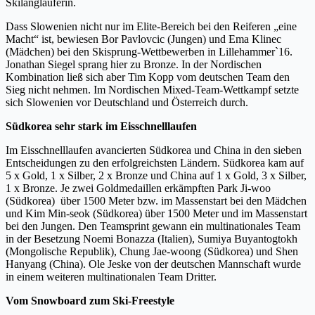
Skilangläuferin.
Dass Slowenien nicht nur im Elite-Bereich bei den Reiferen „eine
Macht“ ist, bewiesen Bor Pavlovcic (Jungen) und Ema Klinec
(Mädchen) bei den Skisprung-Wettbewerben in Lillehammer`16.
Jonathan Siegel sprang hier zu Bronze. In der Nordischen
Kombination ließ sich aber Tim Kopp vom deutschen Team den
Sieg nicht nehmen. Im Nordischen Mixed-Team-Wettkampf setzte
sich Slowenien vor Deutschland und Österreich durch.
Südkorea sehr stark im Eisschnelllaufen
Im Eisschnelllaufen avancierten Südkorea und China in den sieben
Entscheidungen zu den erfolgreichsten Ländern. Südkorea kam auf
5 x Gold, 1 x Silber, 2 x Bronze und China auf 1 x Gold, 3 x Silber,
1 x Bronze. Je zwei Goldmedaillen erkämpften Park Ji-woo
(Südkorea) über 1500 Meter bzw. im Massenstart bei den Mädchen
und Kim Min-seok (Südkorea) über 1500 Meter und im Massenstart
bei den Jungen. Den Teamsprint gewann ein multinationales Team
in der Besetzung Noemi Bonazza (Italien), Sumiya Buyantogtokh
(Mongolische Republik), Chung Jae-woong (Südkorea) und Shen
Hanyang (China). Ole Jeske von der deutschen Mannschaft wurde
in einem weiteren multinationalen Team Dritter.
Vom Snowboard zum Ski-Freestyle