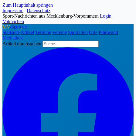
Zum Hauptinhalt springen
Impressum
|
Datenschutz
Sport-Nachrichten aus Mecklenburg-Vorpommern
Login
|
Mitmachen
MV
-Sport
.
de
Startseite
Artikel
Termine
Vereine
Sportarten
Orte
Pinnwand
Mediathek
Artikel durchsuchen