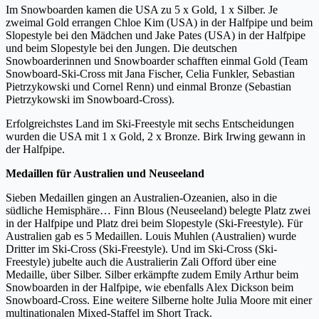
Im Snowboarden kamen die USA zu 5 x Gold, 1 x Silber. Je
zweimal Gold errangen Chloe Kim (USA) in der Halfpipe und beim
Slopestyle bei den Mädchen und Jake Pates (USA) in der Halfpipe
und beim Slopestyle bei den Jungen. Die deutschen
Snowboarderinnen und Snowboarder schafften einmal Gold (Team
Snowboard-Ski-Cross mit Jana Fischer, Celia Funkler, Sebastian
Pietrzykowski und Cornel Renn) und einmal Bronze (Sebastian
Pietrzykowski im Snowboard-Cross).
Erfolgreichstes Land im Ski-Freestyle mit sechs Entscheidungen
wurden die USA mit 1 x Gold, 2 x Bronze. Birk Irwing gewann in
der Halfpipe.
Medaillen für Australien und Neuseeland
Sieben Medaillen gingen an Australien-Ozeanien, also in die
südliche Hemisphäre… Finn Blous (Neuseeland) belegte Platz zwei
in der Halfpipe und Platz drei beim Slopestyle (Ski-Freestyle). Für
Australien gab es 5 Medaillen. Louis Muhlen (Australien) wurde
Dritter im Ski-Cross (Ski-Freestyle). Und im Ski-Cross (Ski-
Freestyle) jubelte auch die Australierin Zali Offord über eine
Medaille, über Silber. Silber erkämpfte zudem Emily Arthur beim
Snowboarden in der Halfpipe, wie ebenfalls Alex Dickson beim
Snowboard-Cross. Eine weitere Silberne holte Julia Moore mit einer
multinationalen Mixed-Staffel im Short Track.