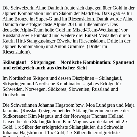
Die Schweizerin Aline Danioth freute sich dagegen über Gold in der
alpinen Kombination und im Slalom der Mädchen. Dazu gab es für
Aline Bronze im Super-G und im Riesenslalom. Damit wurde Aline
Danioth die erfolgreichste Alpine 2016 in Lillehammer. Das
deutsche Alpin-Team holte Gold im Mixed-Team-Wettkampf vor
Russland sowie Finnland und weitere drei Einzel-Medaillen durch
Katrin Hirtl-Stanggassinger (Zweite im Riesenslalom, Dritte in der
alpinen Kombination) und Anton Grammel (Dritter im
Riesenslalom).
Skilanglauf – Skispringen – Nordische Kombination: Spannend
und erfolgreich auch aus deutscher Sicht
Im Nordischen Skisport und dessen Disziplinen – Skilanglauf,
Skispringen und Nordische Kombination – gab es Erfolge für
Schweden, Norwegen, Südkorea, Slowenien, Russland und
Deutschland.
Die Schwedinnen Johanna Hagström bzw. Moa Lundgren und Maja
Jakunina (Russland) siegten bei den Skilangläuferinnen sowie der
Südkoreaner Kim Magnus und der Norweger Thomas Helland
Larsen bei den Skilangläufern. Kim Magnus wurde dabei mit 2 x
Gold, 1 x Silber der erfolgreichste Skilangläufer, die Schwedin
Johanna Hagström mit 1 x Gold, 1 x Silber die erfolgreichste