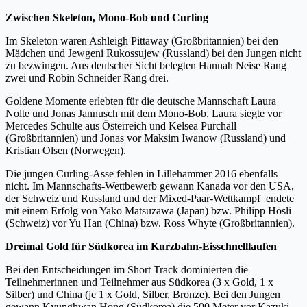
Zwischen Skeleton, Mono-Bob und Curling
Im Skeleton waren Ashleigh Pittaway (Großbritannien) bei den
Mädchen und Jewgeni Rukossujew (Russland) bei den Jungen nicht
zu bezwingen. Aus deutscher Sicht belegten Hannah Neise Rang
zwei und Robin Schneider Rang drei.
Goldene Momente erlebten für die deutsche Mannschaft Laura
Nolte und Jonas Jannusch mit dem Mono-Bob. Laura siegte vor
Mercedes Schulte aus Österreich und Kelsea Purchall
(Großbritannien) und Jonas vor Maksim Iwanow (Russland) und
Kristian Olsen (Norwegen).
Die jungen Curling-Asse fehlen in Lillehammer 2016 ebenfalls
nicht. Im Mannschafts-Wettbewerb gewann Kanada vor den USA,
der Schweiz und Russland und der Mixed-Paar-Wettkampf endete
mit einem Erfolg von Yako Matsuzawa (Japan) bzw. Philipp Hösli
(Schweiz) vor Yu Han (China) bzw. Ross Whyte (Großbritannien).
Dreimal Gold für Südkorea im Kurzbahn-Eisschnelllaufen
Bei den Entscheidungen im Short Track dominierten die
Teilnehmerinnen und Teilnehmer aus Südkorea (3 x Gold, 1 x
Silber) und China (je 1 x Gold, Silber, Bronze). Bei den Jungen
gewann Kyunghwan Hong (Südkorea) die 500 Meter vor Kazuki