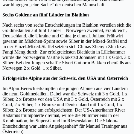
war hingegen „eine Sache“ der deutschen Mannschaft.
Sechs Goldene an fünf Länder im Biathlon
Nach sechs von sechs Entscheidungen im Biathlon verteilen sich die
Goldmedaillen auf fünf Länder – Norwegen zweimal, Frankreich,
Deutschland, die Ukraine und China je einmal. Juliane Frühwirt
gewann im Mädchen-Sprint sowie Silber in der Mixed-Staffel und
in der Einzel-Mixed-Staffel setzten sich Chinas Zhenyu Zhu bzw.
Fanqi Meng durch. Zur erfolgreichsten Biathletin in Lillehammer
wurde die Norwegerin Marthe Krakstad Johansen mit 1 x Gold, 3 x
Silber. Bei den Jungen schaffte Sivert Guttorm Bakken ebenfalls aus
Norwegen 2 x Gold, 1 x Silber.
Erfolgreiche Alpine aus der Schweiz, den USA und Österreich
Im Alpin-Bereich erkämpften die jungen Alpinen aus vier Ländern
die neun Goldmedaillen. Dabei war die Schweiz mit 3 x Gold, 1 x
Silber, 2 x Bronze vor den USA mit 3 x Gold, Österreich mit 2 x
Gold, 2 x Silber, 1 x Bronze und Deutschland mit 1 x Gold, 1 x
Silber, 2 x Bronze am erfolgreichsten. Der US-Amerikaner River
Radamus triumphierte dreimal, wurde die Nummer eins in der
Kombination, im Super-G und im Riesenslalom. Die Slalom-
Entscheidung war „eine Angelegenheit“ für Manuel Traninger aus
Österreich).