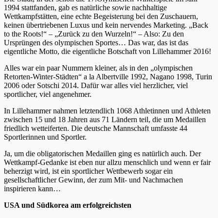
1994 stattfanden, gab es natürliche sowie nachhaltige
Wettkampfstätten, eine echte Begeisterung bei den Zuschauern,
keinen übertriebenen Luxus und kein nervendes Marketing. „Back
to the Roots!“ – „Zurück zu den Wurzeln!“ – Also: Zu den
Ursprüngen des olympischen Sportes… Das war, das ist das
eigentliche Motto, die eigentliche Botschaft von Lillehammer 2016!
Alles war ein paar Nummern kleiner, als in den „olympischen
Retorten-Winter-Städten“ a la Albertville 1992, Nagano 1998, Turin
2006 oder Sotschi 2014. Dafür war alles viel herzlicher, viel
sportlicher, viel angenehmer.
In Lillehammer nahmen letztendlich 1068 Athletinnen und Athleten
zwischen 15 und 18 Jahren aus 71 Ländern teil, die um Medaillen
friedlich wetteiferten. Die deutsche Mannschaft umfasste 44
Sportlerinnen und Sportler.
Ja, um die obligatorischen Medaillen ging es natürlich auch. Der
Wettkampf-Gedanke ist eben nur allzu menschlich und wenn er fair
beherzigt wird, ist ein sportlicher Wettbewerb sogar ein
gesellschaftlicher Gewinn, der zum Mit- und Nachmachen
inspirieren kann…
USA und Südkorea am erfolgreichsten