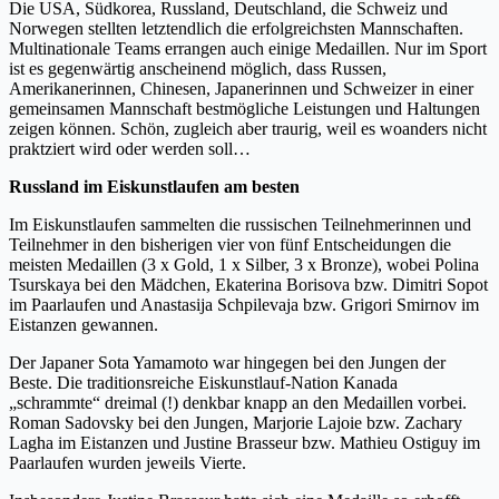
Die USA, Südkorea, Russland, Deutschland, die Schweiz und
Norwegen stellten letztendlich die erfolgreichsten Mannschaften.
Multinationale Teams errangen auch einige Medaillen. Nur im Sport
ist es gegenwärtig anscheinend möglich, dass Russen,
Amerikanerinnen, Chinesen, Japanerinnen und Schweizer in einer
gemeinsamen Mannschaft bestmögliche Leistungen und Haltungen
zeigen können. Schön, zugleich aber traurig, weil es woanders nicht
praktziert wird oder werden soll…
Russland im Eiskunstlaufen am besten
Im Eiskunstlaufen sammelten die russischen Teilnehmerinnen und
Teilnehmer in den bisherigen vier von fünf Entscheidungen die
meisten Medaillen (3 x Gold, 1 x Silber, 3 x Bronze), wobei Polina
Tsurskaya bei den Mädchen, Ekaterina Borisova bzw. Dimitri Sopot
im Paarlaufen und Anastasija Schpilevaja bzw. Grigori Smirnov im
Eistanzen gewannen.
Der Japaner Sota Yamamoto war hingegen bei den Jungen der
Beste. Die traditionsreiche Eiskunstlauf-Nation Kanada
„schrammte“ dreimal (!) denkbar knapp an den Medaillen vorbei.
Roman Sadovsky bei den Jungen, Marjorie Lajoie bzw. Zachary
Lagha im Eistanzen und Justine Brasseur bzw. Mathieu Ostiguy im
Paarlaufen wurden jeweils Vierte.