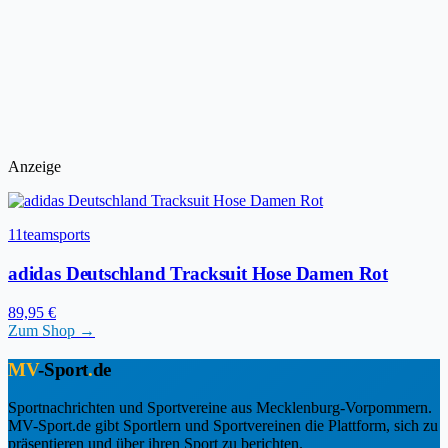
Anzeige
11teamsports
adidas Deutschland Tracksuit Hose Damen Rot
89,95 €
Zum Shop →
MV
-Sport
.
de
Sportnachrichten und Sportvereine aus Mecklenburg-Vorpommern.
MV-Sport.de gibt Sportlern und Sportvereinen die Plattform, sich zu
präsentieren und über ihren Sport zu berichten.