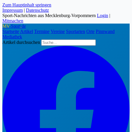
Zum Hauptinhalt springen
Impressum
|
Datenschutz
Sport-Nachrichten aus Mecklenburg-Vorpommern
Login
|
Mitmachen
MV
-Sport
.
de
Startseite
Artikel
Termine
Vereine
Sportarten
Orte
Pinnwand
Mediathek
Artikel durchsuchen