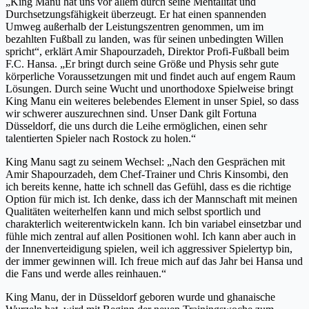
„King Manu hat uns vor allem durch seine Mentalität und
Durchsetzungsfähigkeit überzeugt. Er hat einen spannenden
Umweg außerhalb der Leistungszentren genommen, um im
bezahlten Fußball zu landen, was für seinen unbedingten Willen
spricht“, erklärt Amir Shapourzadeh, Direktor Profi-Fußball beim
F.C. Hansa. „Er bringt durch seine Größe und Physis sehr gute
körperliche Voraussetzungen mit und findet auch auf engem Raum
Lösungen. Durch seine Wucht und unorthodoxe Spielweise bringt
King Manu ein weiteres belebendes Element in unser Spiel, so dass
wir schwerer auszurechnen sind. Unser Dank gilt Fortuna
Düsseldorf, die uns durch die Leihe ermöglichen, einen sehr
talentierten Spieler nach Rostock zu holen.“
King Manu sagt zu seinem Wechsel: „Nach den Gesprächen mit
Amir Shapourzadeh, dem Chef-Trainer und Chris Kinsombi, den
ich bereits kenne, hatte ich schnell das Gefühl, dass es die richtige
Option für mich ist. Ich denke, dass ich der Mannschaft mit meinen
Qualitäten weiterhelfen kann und mich selbst sportlich und
charakterlich weiterentwickeln kann. Ich bin variabel einsetzbar und
fühle mich zentral auf allen Positionen wohl. Ich kann aber auch in
der Innenverteidigung spielen, weil ich aggressiver Spielertyp bin,
der immer gewinnen will. Ich freue mich auf das Jahr bei Hansa und
die Fans und werde alles reinhauen.“
King Manu, der in Düsseldorf geboren wurde und ghanaische