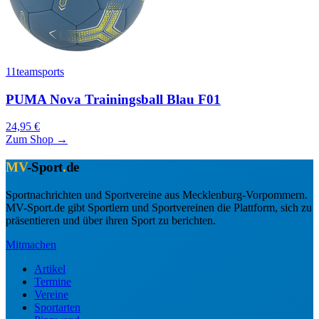
11teamsports
PUMA Nova Trainingsball Blau F01
24,95 €
Zum Shop →
MV
-Sport
.
de
Sportnachrichten und Sportvereine aus Mecklenburg-Vorpommern.
MV-Sport.de gibt Sportlern und Sportvereinen die Plattform, sich zu
präsentieren und über ihren Sport zu berichten.
Mitmachen
Artikel
Termine
Vereine
Sportarten