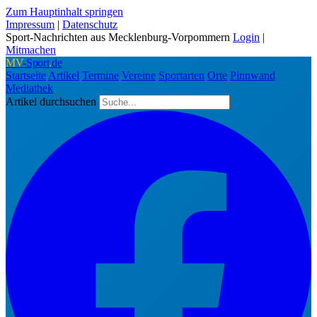
Zum Hauptinhalt springen
Impressum
|
Datenschutz
Sport-Nachrichten aus Mecklenburg-Vorpommern
Login
|
Mitmachen
MV
-Sport
.
de
Startseite
Artikel
Termine
Vereine
Sportarten
Orte
Pinnwand
Mediathek
Artikel durchsuchen