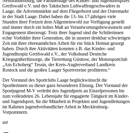
Neubrandenburg, die Familientage des Kinder- und Jugendhospizes
Greifswald e.V. und des Taktischen Luftwaffengeschwaders in
Laage, die Adventsmärkte auf dem Fliegerhorst und der Ostermarkt
in der Stadt Laage. Dabei haben die 13- bis 17-jährigen viele
Stunden ihrer Freizeit dem Allgemeinwohl zur Verfügung gestellt
und immer durch ein hohes Maß an Verantwortungsbewusstsein und
Engagement überzeugt. Trotz ihrer Jugend sind die Schülerinnen
echte Vorbilder ihrer Generation, die in unserer denkbar schwierigen
Zeit mit ihrer ehrenamtlichen Arbeit für ein Stück Heimat gesorgt
haben. Durch ihre Aktivitäten konnten z.B. das Kinder- und
Jugendhospiz Greifswald e.V., der Volksbund Deutsche
Kriegsgräberfürsorge, die Tierrettung Güstrow, der Motorsportclub
„Am Echoberg“ Tessin, der Kreis-Anglerverband Landkreis
Rostock und die großen Laager Sportvereine profitieren.“
Der Vorstand des Sportclubs Laage beglückwünscht die
Sportlerinnen zu dieser ganz besonderen Ehrung. Der Vorstand der
Sportjugend M-V verleiht den Jugendpreis an Einzelpersonen bis
zum vollendeten 26. Lebensjahr für engagierte Tätigkeit im Kinder-
und Jugendsport, für die Mitarbeit in Projekten und Jugendleitungen
im Rahmen jugendverbandlicher Arbeit in Mecklenburg-
Vorpommern.
ast