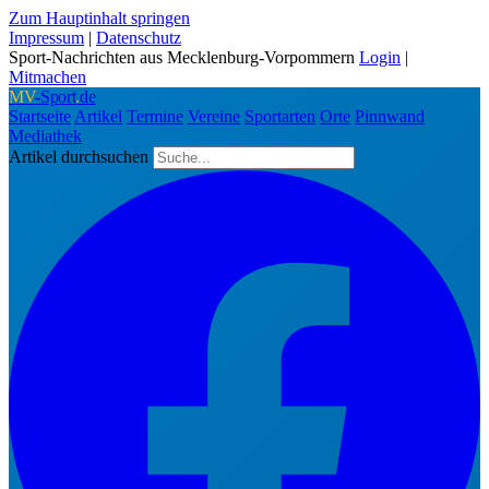
Zum Hauptinhalt springen
Impressum
|
Datenschutz
Sport-Nachrichten aus Mecklenburg-Vorpommern
Login
|
Mitmachen
MV
-Sport
.
de
Startseite
Artikel
Termine
Vereine
Sportarten
Orte
Pinnwand
Mediathek
Artikel durchsuchen