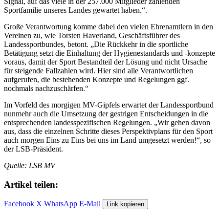
Signal, auf das viele in der 257.000 Mitglieder zählenden
Sportfamilie unseres Landes gewartet haben.“.
Große Verantwortung komme dabei den vielen Ehrenamtlern in den
Vereinen zu, wie Torsten Haverland, Geschäftsführer des
Landessportbundes, betont. „Die Rückkehr in die sportliche
Betätigung setzt die Einhaltung der Hygienestandards und -konzepte
voraus, damit der Sport Bestandteil der Lösung und nicht Ursache
für steigende Fallzahlen wird. Hier sind alle Verantwortlichen
aufgerufen, die bestehenden Konzepte und Regelungen ggf.
nochmals nachzuschärfen.“
Im Vorfeld des morgigen MV-Gipfels erwartet der Landessportbund
nunmehr auch die Umsetzung der gestrigen Entscheidungen in die
entsprechenden landesspezifischen Regelungen. „Wir gehen davon
aus, dass die einzelnen Schritte dieses Perspektivplans für den Sport
auch morgen Eins zu Eins bei uns im Land umgesetzt werden!“, so
der LSB-Präsident.
Quelle: LSB MV
Artikel teilen:
Facebook
X
WhatsApp
E-Mail
Link kopieren