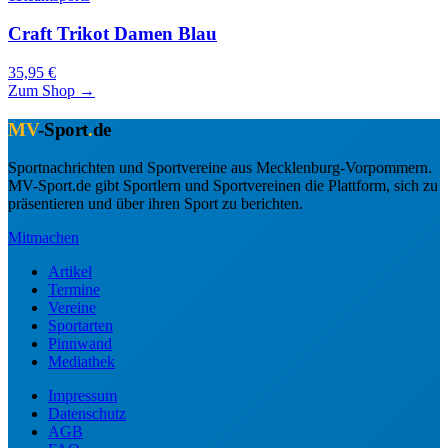
Craft Trikot Damen Blau
35,95 €
Zum Shop →
MV
-Sport
.
de
Sportnachrichten und Sportvereine aus Mecklenburg-Vorpommern.
MV-Sport.de gibt Sportlern und Sportvereinen die Plattform, sich zu
präsentieren und über ihren Sport zu berichten.
Mitmachen
Artikel
Termine
Vereine
Sportarten
Pinnwand
Mediathek
Impressum
Datenschutz
AGB