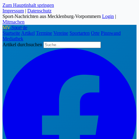
Zum Hauptinhalt springen
Impressum
|
Datenschutz
Sport-Nachrichten aus Mecklenburg-Vorpommern
Login
|
Mitmachen
MV
-Sport
.
de
Startseite
Artikel
Termine
Vereine
Sportarten
Orte
Pinnwand
Mediathek
Artikel durchsuchen