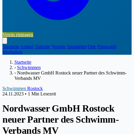
Verein eintragen
Startseite
Artikel
Termine
Vereine
Sportarten
Orte
Pinnwand
Mediathek
Startseite
›
Schwimmen
›
Nordwasser GmbH Rostock neuer Partner des Schwimm-
Verbands MV
Schwimmen
Rostock
24.11.2023
•
1 Min Lesezeit
Nordwasser GmbH Rostock
neuer Partner des Schwimm-
Verbands MV