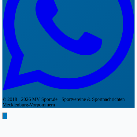
© 2018 - 2026 MV-Sport.de - Sportvereine & Sportnachrichten
Mecklenburg-Vorpommern