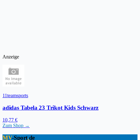
Anzeige
11teamsports
adidas Tabela 23 Trikot Kids Schwarz
10,77 €
Zum Shop →
MV
-Sport
.
de