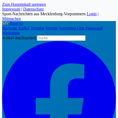
Zum Hauptinhalt springen
Impressum
|
Datenschutz
Sport-Nachrichten aus Mecklenburg-Vorpommern
Login
|
Mitmachen
MV
-Sport
.
de
Startseite
Artikel
Termine
Vereine
Sportarten
Orte
Pinnwand
Mediathek
Artikel durchsuchen