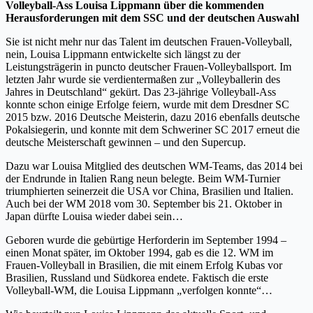
Volleyball-Ass Louisa Lippmann über die kommenden
Herausforderungen mit dem SSC und der deutschen Auswahl
Sie ist nicht mehr nur das Talent im deutschen Frauen-Volleyball,
nein, Louisa Lippmann entwickelte sich längst zu der
Leistungsträgerin in puncto deutscher Frauen-Volleyballsport. Im
letzten Jahr wurde sie verdientermaßen zur „Volleyballerin des
Jahres in Deutschland“ gekürt. Das 23-jährige Volleyball-Ass
konnte schon einige Erfolge feiern, wurde mit dem Dresdner SC
2015 bzw. 2016 Deutsche Meisterin, dazu 2016 ebenfalls deutsche
Pokalsiegerin, und konnte mit dem Schweriner SC 2017 erneut die
deutsche Meisterschaft gewinnen – und den Supercup.
Dazu war Louisa Mitglied des deutschen WM-Teams, das 2014 bei
der Endrunde in Italien Rang neun belegte. Beim WM-Turnier
triumphierten seinerzeit die USA vor China, Brasilien und Italien.
Auch bei der WM 2018 vom 30. September bis 21. Oktober in
Japan dürfte Louisa wieder dabei sein…
Geboren wurde die gebürtige Herforderin im September 1994 –
einen Monat später, im Oktober 1994, gab es die 12. WM im
Frauen-Volleyball in Brasilien, die mit einem Erfolg Kubas vor
Brasilien, Russland und Südkorea endete. Faktisch die erste
Volleyball-WM, die Louisa Lippmann „verfolgen konnte“…