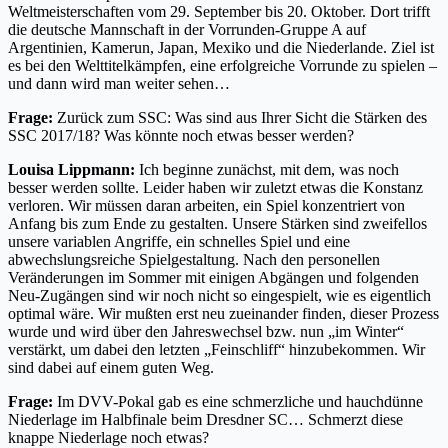
Weltmeisterschaften vom 29. September bis 20. Oktober. Dort trifft
die deutsche Mannschaft in der Vorrunden-Gruppe A auf
Argentinien, Kamerun, Japan, Mexiko und die Niederlande. Ziel ist
es bei den Welttitelkämpfen, eine erfolgreiche Vorrunde zu spielen –
und dann wird man weiter sehen…
Frage:
Zurück zum SSC: Was sind aus Ihrer Sicht die Stärken des
SSC 2017/18? Was könnte noch etwas besser werden?
Louisa Lippmann:
Ich beginne zunächst, mit dem, was noch
besser werden sollte. Leider haben wir zuletzt etwas die Konstanz
verloren. Wir müssen daran arbeiten, ein Spiel konzentriert von
Anfang bis zum Ende zu gestalten. Unsere Stärken sind zweifellos
unsere variablen Angriffe, ein schnelles Spiel und eine
abwechslungsreiche Spielgestaltung. Nach den personellen
Veränderungen im Sommer mit einigen Abgängen und folgenden
Neu-Zugängen sind wir noch nicht so eingespielt, wie es eigentlich
optimal wäre. Wir mußten erst neu zueinander finden, dieser Prozess
wurde und wird über den Jahreswechsel bzw. nun „im Winter“
verstärkt, um dabei den letzten „Feinschliff“ hinzubekommen. Wir
sind dabei auf einem guten Weg.
Frage:
Im DVV-Pokal gab es eine schmerzliche und hauchdünne
Niederlage im Halbfinale beim Dresdner SC… Schmerzt diese
knappe Niederlage noch etwas?