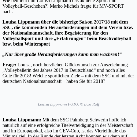
Wie beurteilt nun Louisa Lippmann das aktuelle Sport- und
Volleyball-Geschehen?! Marko Michels fragte für MV-SPORT
nach.
Louisa Lippmann über die bisherige Saison 2017/18 mit dem
SSC, die kommenden Herausforderungen mit dem Verein bzw.
der Nationalmannschaft, ihre Begeisterung für den
Volleyballsport und ihre „Erfahrungen“ beim Beachvolleyball
bzw. beim Wintersport
„Nur über große Herausforderungen kann man wachsen!“
Frage:
Louisa, noch herzlichen Glückwunsch zur Auszeichnung
„Volleyballerin des Jahres 2017 in Deutschland“ und noch alles
Gute für 2018! Welche sportlichen Ziele – mit dem SSC und mit der
deutschen Nationalmannschaft – haben Sie für 2018?
Louisa Lippmann FOTO: © Ecki Raff
Louisa Lippmann:
Mit dem SSC Palmberg Schwerin hoffe ich
natürlich auf eine erfolgreiche Titelverteidigung in der Meisterschaft
und im Europapokal, also im CEV-Cup, ist das Viertelfinale das
Minimalziel. In der Runde der letzten Acht könnten wir dann auf