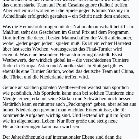
das enorm starke Team auf Pomi Casalmaggiore (Italien) treffen.
Aber erst einmal wollen wir die Spiele gegen Khimik Yuzhny im
Achtelfinale erfolgreich gestalten – ein Schritt nach dem anderen.
Was die Herausforderungen mit der Nationalmannschaft betrifft: Im
Mai/Juni steht das Geschehen im Grand Prix auf dem Programm.
Dort treffen die derzeit besten Mannschaften der Welt aufeinander,
wobei „jeder gegen jeden“ spielen muß. Es ist ein echter Härtetest
über fast sechs Wochen, vorausgesetzt das Final-Turnier wird
erreicht. Was eine besondere Herausforderung darstellt: Es ist
Wettbewerb, der wirklich global ist – die verschiedenen Turniere
finden in Europa, Asien und Amerika statt. In Stuttgart gibt es
ebenfalls eine Turnier-Station, wobei das deutsche Team auf China,
die Türkei und die Niederlande treffen wird.
Gerade an solchen globalen Wettbewerben wächst man sportlich
wie persönlich. Als Sportlerin kann man bei solchen Turnieren eine
Menge lernen, erkennt seine Stärken und Schwächen noch besser.
Natürlich kann es mitunter auch „Packungen“ geben, aber selbst aus
hohen Niederlagen gewinnt man wichtige Erkenntnisse, die für
kommende Aufgaben wichtig sind. Und letztendlich gilt im Sport
wie im allgemeinen Leben: Nur über große und stetig neue
Herausforderungen kann man wachsen!
Der Jahreshöhepunkt auf internationaler Ebene sind dann die