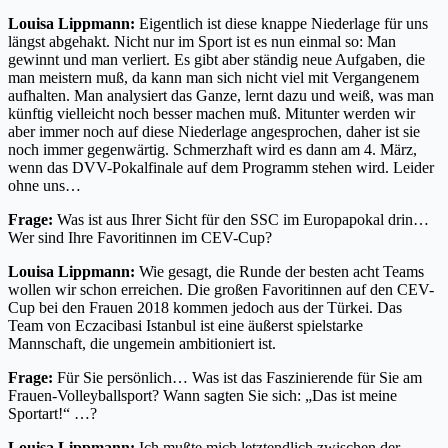
Louisa Lippmann:
Eigentlich ist diese knappe Niederlage für uns
längst abgehakt. Nicht nur im Sport ist es nun einmal so: Man
gewinnt und man verliert. Es gibt aber ständig neue Aufgaben, die
man meistern muß, da kann man sich nicht viel mit Vergangenem
aufhalten. Man analysiert das Ganze, lernt dazu und weiß, was man
künftig vielleicht noch besser machen muß. Mitunter werden wir
aber immer noch auf diese Niederlage angesprochen, daher ist sie
noch immer gegenwärtig. Schmerzhaft wird es dann am 4. März,
wenn das DVV-Pokalfinale auf dem Programm stehen wird. Leider
ohne uns…
Frage:
Was ist aus Ihrer Sicht für den SSC im Europapokal drin…
Wer sind Ihre Favoritinnen im CEV-Cup?
Louisa Lippmann:
Wie gesagt, die Runde der besten acht Teams
wollen wir schon erreichen. Die großen Favoritinnen auf den CEV-
Cup bei den Frauen 2018 kommen jedoch aus der Türkei. Das
Team von Eczacibasi Istanbul ist eine äußerst spielstarke
Mannschaft, die ungemein ambitioniert ist.
Frage:
Für Sie persönlich… Was ist das Faszinierende für Sie am
Frauen-Volleyballsport? Wann sagten Sie sich: „Das ist meine
Sportart!“ …?
Louisa Lippmann:
Ich mußte mich letztendlich zwischen der