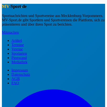
MV
-Sport
.
de
Sportnachrichten und Sportvereine aus Mecklenburg-Vorpommern.
MV-Sport.de gibt Sportlern und Sportvereinen die Plattform, sich zu
präsentieren und über ihren Sport zu berichten.
Mitmachen
Artikel
Termine
Vereine
Sportarten
Pinnwand
Mediathek
Impressum
Datenschutz
AGB
FAQ