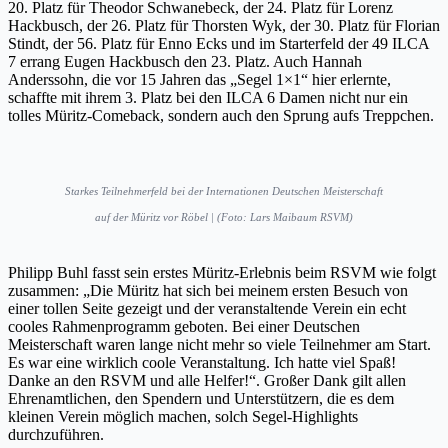
20. Platz für Theodor Schwanebeck, der 24. Platz für Lorenz
Hackbusch, der 26. Platz für Thorsten Wyk, der 30. Platz für Florian
Stindt, der 56. Platz für Enno Ecks und im Starterfeld der 49 ILCA
7 errang Eugen Hackbusch den 23. Platz. Auch Hannah
Anderssohn, die vor 15 Jahren das „Segel 1×1“ hier erlernte,
schaffte mit ihrem 3. Platz bei den ILCA 6 Damen nicht nur ein
tolles Müritz-Comeback, sondern auch den Sprung aufs Treppchen.
Starkes Teilnehmerfeld bei der Internationen Deutschen Meisterschaft
auf der Müritz vor Röbel | (Foto: Lars Maibaum RSVM)
Philipp Buhl fasst sein erstes Müritz-Erlebnis beim RSVM wie folgt
zusammen: „Die Müritz hat sich bei meinem ersten Besuch von
einer tollen Seite gezeigt und der veranstaltende Verein ein echt
cooles Rahmenprogramm geboten. Bei einer Deutschen
Meisterschaft waren lange nicht mehr so viele Teilnehmer am Start.
Es war eine wirklich coole Veranstaltung. Ich hatte viel Spaß!
Danke an den RSVM und alle Helfer!“. Großer Dank gilt allen
Ehrenamtlichen, den Spendern und Unterstützern, die es dem
kleinen Verein möglich machen, solch Segel-Highlights
durchzuführen.