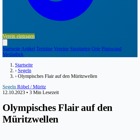
Verein eintragen
Startseite
Artikel
Termine
Vereine
Sportarten
Orte
Pinnwand
Mediathek
Startseite
›
Segeln
›
Olympisches Flair auf den Müritzwellen
Segeln
Röbel / Müritz
12.10.2023
•
3 Min Lesezeit
Olympisches Flair auf den
Müritzwellen