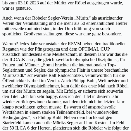
bis zum 03.10.2023 auf der Müritz vor Röbel ausgetragen wurde,
war es genauso.
Auch wenn der Röbeler Segler-Verein „Müritz“ als ausrichtender
Verein der Veranstaltung und die mehr als 50 ehrenamtlichen Helfer
mittlerweile routiniert sind, in der Durchführung von solch
sportlichen Großveranstaltungen, diese war eine ganz besondere.
Warum? Jedes Jahr veranstaltet der RSVM neben den traditionellen
Regatten wie der Pfingstregatta und dem OPTIMAL:CUP
zusätzlich mindestens eine Meisterschaft, in diesem Jahr war das die
der ILCA-Klasse, die gleich zweifach olympische Disziplin ist, für
Frauen und Männer. „Somit brachten die internationalen Top-
Seglerinnen und Segler, das olympische Flair in unsere beschauliche
Müritzstadt.“ schwärmte Ralf Radoschofski, verantwortlich für die
Öffentlichkeitsarbeit im Verein. Auch Philipp Buhl, Weltmeister und
zweifacher Olympiateilnehmer, kam dafür das erste Mal nach Röbel,
um auf der Müritz zu segeln. Mit Erfolg, er sicherte sich souverän
den Titel: „Ich bin sehr happy, dass ich den Titel in diesem Jahr
wieder zurückgewinnen konnte, nachdem ich mich im letzten Jahr
knapp geschlagen geben musste. Es waren elf anspruchsvolle
Wettfahrten in einem starken Teilnehmerfeld, bei wundervollen
Bedingungen.“, so Philipp Buhl. Neben dem hochkarätigen
Starterfeld kamen auch die Müritz-Segler auf ihre Kosten. Im Feld
der 59 ILCA 6 der Herren, platzierten sich die Röbeler wie folgt: der