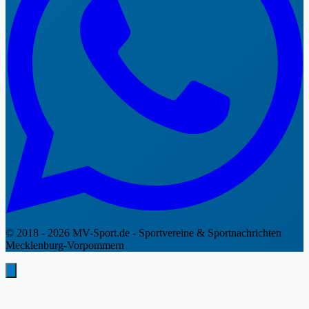
© 2018 - 2026 MV-Sport.de - Sportvereine & Sportnachrichten
Mecklenburg-Vorpommern