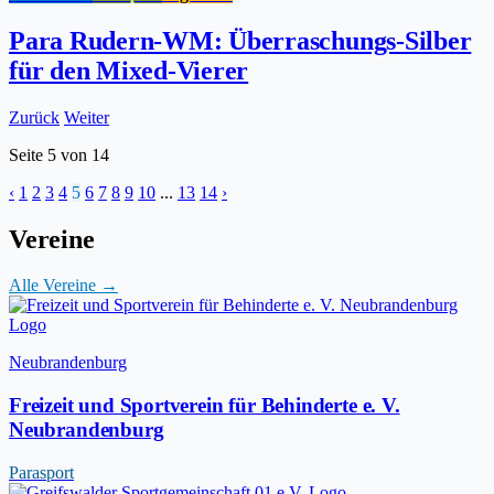
Para Rudern-WM: Überraschungs-Silber
für den Mixed-Vierer
Zurück
Weiter
Seite
5
von
14
‹
1
2
3
4
5
6
7
8
9
10
...
13
14
›
Vereine
Alle Vereine →
Neubrandenburg
Freizeit und Sportverein für Behinderte e. V.
Neubrandenburg
Parasport