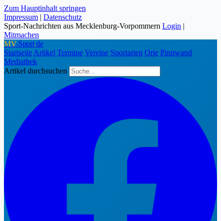
Zum Hauptinhalt springen
Impressum
|
Datenschutz
Sport-Nachrichten aus Mecklenburg-Vorpommern
Login
|
Mitmachen
MV
-Sport
.
de
Startseite
Artikel
Termine
Vereine
Sportarten
Orte
Pinnwand
Mediathek
Artikel durchsuchen