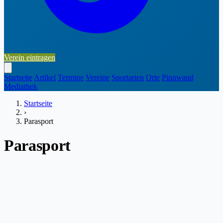
Verein eintragen
Startseite
Artikel
Termine
Vereine
Sportarten
Orte
Pinnwand
Mediathek
Startseite
›
Parasport
Parasport