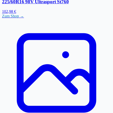
225/60R16 98V Ultrasport St760
102,98 €
Zum Shop →