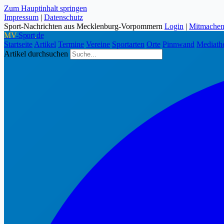
Zum Hauptinhalt springen
Impressum
|
Datenschutz
Sport-Nachrichten aus Mecklenburg-Vorpommern
Login
|
Mitmache
MV
-Sport
.
de
Startseite
Artikel
Termine
Vereine
Sportarten
Orte
Pinnwand
Mediath
Artikel durchsuchen