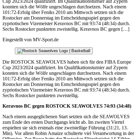
Cup 2023/2024 qualifiziert. Im Qualifikationsturnier auf Zypern
konnten sich die Wölfe ungeschlagen durchsetzen. Nach einem
101:72-Erfolg über Feniks 2010 am Mittwoch setzten sich die
Rostocker am Donnerstag im Entscheidungsspiel gegen den
zypriotischen Vizemeister Keravnos BC mit 93:74 (48:34) durch.
Sechs Rostocker punkteten zweistellig. Keravnos BC gegen […]
Eingestellt von
MV-Sport.de
Die ROSTOCK SEAWOLVES haben sich für den FIBA Europe
Cup 2023/2024 qualifiziert. Im Qualifikationsturnier auf Zypern
konnten sich die Wölfe ungeschlagen durchsetzen. Nach einem
101:72-Erfolg über Feniks 2010 am Mittwoch setzten sich die
Rostocker am Donnerstag im Entscheidungsspiel gegen den
zypriotischen Vizemeister Keravnos BC mit 93:74 (48:34) durch.
Sechs Rostocker punkteten zweistellig.
Keravnos BC gegen ROSTOCK SEAWOLVES 74:93 (34:48)
Nach einem ausgeglichenen Start setzten sich die SEAWOLVES
zum Ende des ersten Durchgangs leicht ab. Im zweiten Viertel
erspielten sie sich erstmals eine zweistellige Führung (31:21, 13.
Min). Vor allem Robin Amaize schulterte viel Verantwortung in der
Offensive. Zur Pause hatte der Rostocker Flügelspieler 14 Zähler