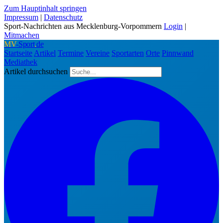
Zum Hauptinhalt springen
Impressum
|
Datenschutz
Sport-Nachrichten aus Mecklenburg-Vorpommern
Login
|
Mitmachen
MV
-Sport
.
de
Startseite
Artikel
Termine
Vereine
Sportarten
Orte
Pinnwand
Mediathek
Artikel durchsuchen