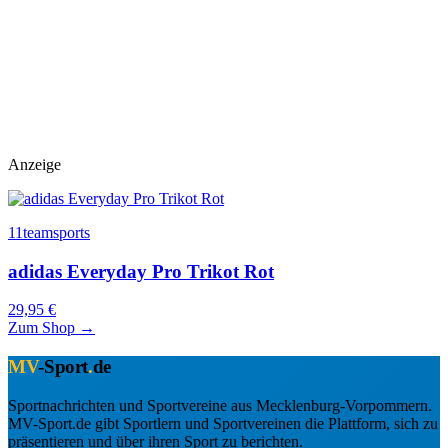
Anzeige
11teamsports
adidas Everyday Pro Trikot Rot
29,95 €
Zum Shop →
MV
-Sport
.
de
Sportnachrichten und Sportvereine aus Mecklenburg-Vorpommern.
MV-Sport.de gibt Sportlern und Sportvereinen die Plattform, sich zu
präsentieren und über ihren Sport zu berichten.