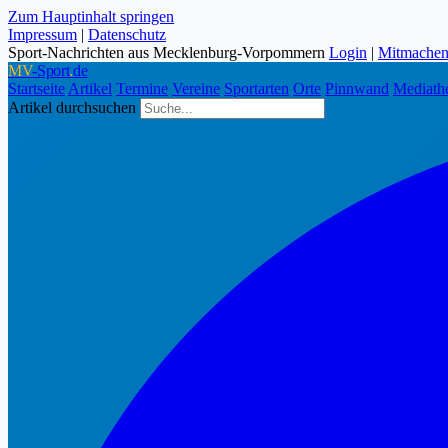
Zum Hauptinhalt springen
Impressum
|
Datenschutz
Sport-Nachrichten aus Mecklenburg-Vorpommern
Login
|
Mitmache
MV
-Sport
.
de
Startseite
Artikel
Termine
Vereine
Sportarten
Orte
Pinnwand
Mediath
Artikel durchsuchen