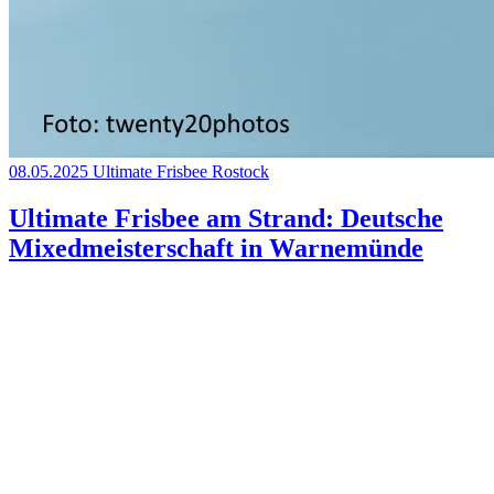
08.05.2025
Ultimate Frisbee
Rostock
Ultimate Frisbee am Strand: Deutsche
Mixedmeisterschaft in Warnemünde