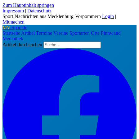
Zum Hauptinhalt springen
Impressum
|
Datenschutz
Sport-Nachrichten aus Mecklenburg-Vorpommern
Login
|
Mitmachen
MV
-Sport
.
de
Startseite
Artikel
Termine
Vereine
Sportarten
Orte
Pinnwand
Mediathek
Artikel durchsuchen