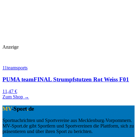
Anzeige
11teamsports
PUMA teamFINAL Strumpfstutzen Rot Weiss F01
11,47 €
Zum Shop →
MV
-Sport
.
de
Sportnachrichten und Sportvereine aus Mecklenburg-Vorpommern.
MV-Sport.de gibt Sportlern und Sportvereinen die Plattform, sich zu
präsentieren und über ihren Sport zu berichten.